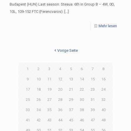
Budapest (HUN) Last season: Steaua: 6th in Group B – 4W, 0D,
10L, 109-152 FTC (Ferencvaros):
[…]
Mehr lesen
Vorige Seite
1
2
3
4
5
6
7
8
9
10
11
12
13
14
15
16
17
18
19
20
21
22
23
24
25
26
27
28
29
30
31
32
33
34
35
36
37
38
39
40
41
42
43
44
45
46
47
48
49
50
51
52
53
54
55
56