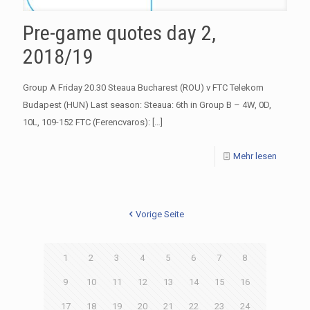
Pre-game quotes day 2,
2018/19
Group A Friday 20.30 Steaua Bucharest (ROU) v FTC Telekom
Budapest (HUN) Last season: Steaua: 6th in Group B – 4W, 0D,
10L, 109-152 FTC (Ferencvaros):
[…]
Mehr lesen
Vorige Seite
1
2
3
4
5
6
7
8
9
10
11
12
13
14
15
16
17
18
19
20
21
22
23
24