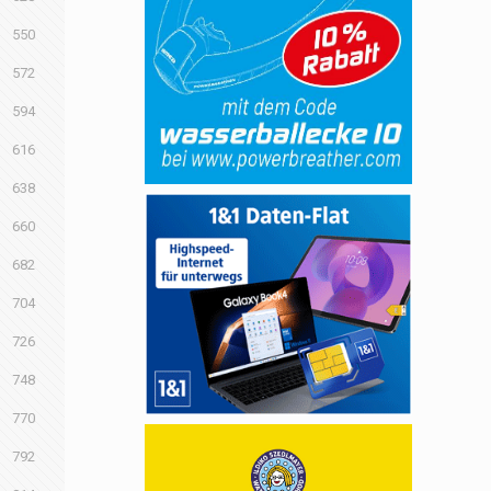
550
572
594
616
638
660
682
704
726
748
770
792