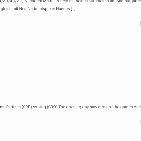
:1/2:1/4:1/2:1) Nachdem Matthias Held mit seinen Mitspielern am Samstagabe
rgleich mit Neu-Nationalspieler Hannes
[…]
itans: Partizan (SRB) vs. Jug (CRO) The opening day saw most of the games de