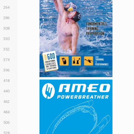
264
286
308
330
352
374
396
418
440
462
484
506
528