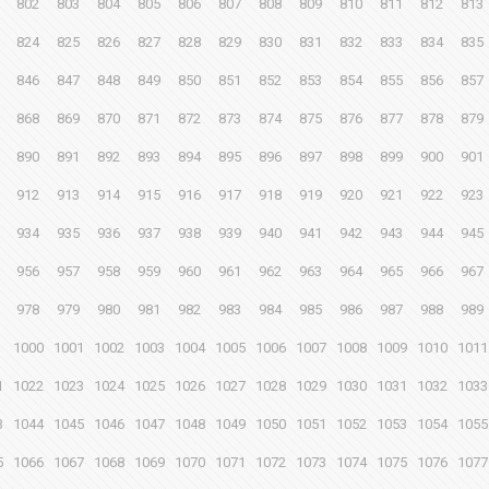
802
803
804
805
806
807
808
809
810
811
812
813
824
825
826
827
828
829
830
831
832
833
834
835
846
847
848
849
850
851
852
853
854
855
856
857
868
869
870
871
872
873
874
875
876
877
878
879
890
891
892
893
894
895
896
897
898
899
900
901
912
913
914
915
916
917
918
919
920
921
922
923
934
935
936
937
938
939
940
941
942
943
944
945
956
957
958
959
960
961
962
963
964
965
966
967
978
979
980
981
982
983
984
985
986
987
988
989
1000
1001
1002
1003
1004
1005
1006
1007
1008
1009
1010
1011
1
1022
1023
1024
1025
1026
1027
1028
1029
1030
1031
1032
1033
3
1044
1045
1046
1047
1048
1049
1050
1051
1052
1053
1054
1055
5
1066
1067
1068
1069
1070
1071
1072
1073
1074
1075
1076
1077