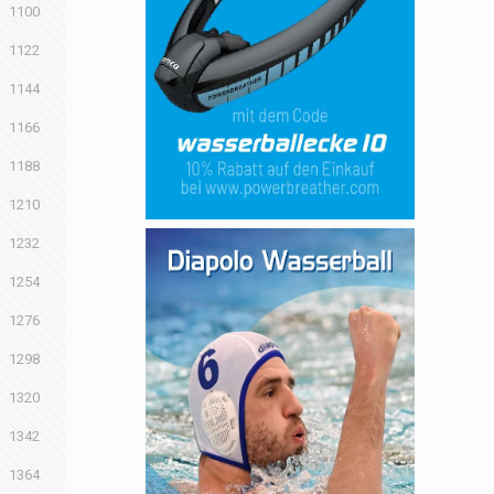
1100
1122
1144
1166
1188
1210
1232
1254
1276
1298
1320
1342
1364