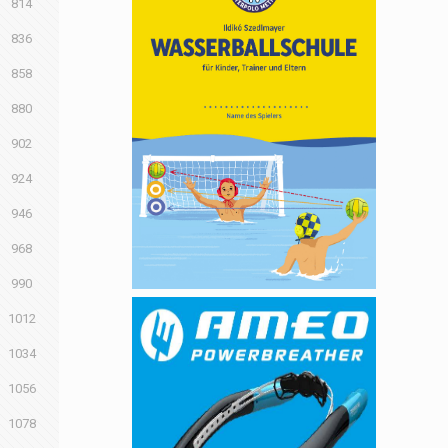
814
836
858
880
902
924
946
968
990
1012
1034
1056
1078