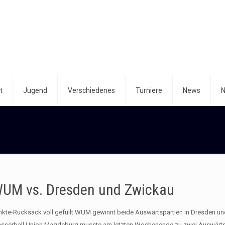
t
Jugend
Verschiedenes
Turniere
News
N
UM vs. Dresden und Zwickau
nkte-Rucksack voll gefüllt WUM gewinnt beide Auswärtspartien in Dresden u
sserball Union Magdeburg musste am letzten Wochenende zu zwei Auswärtsp