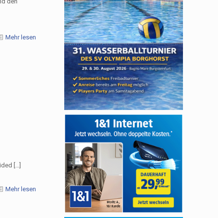
nd den
Mehr lesen
cided
[…]
Mehr lesen