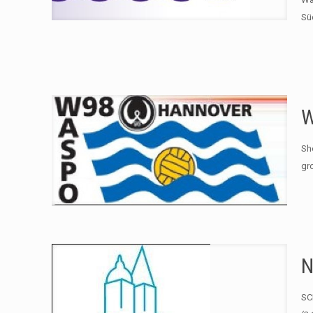
Sü
W
Sh
gr
N
SC