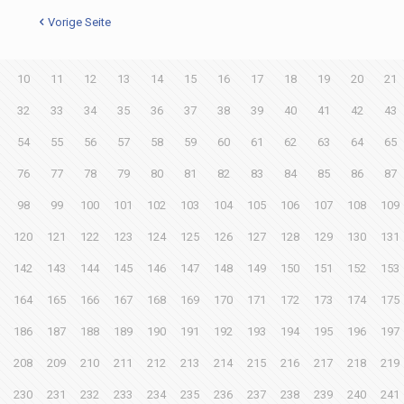
Vorige Seite
10
11
12
13
14
15
16
17
18
19
20
21
32
33
34
35
36
37
38
39
40
41
42
43
54
55
56
57
58
59
60
61
62
63
64
65
76
77
78
79
80
81
82
83
84
85
86
87
98
99
100
101
102
103
104
105
106
107
108
109
120
121
122
123
124
125
126
127
128
129
130
131
142
143
144
145
146
147
148
149
150
151
152
153
164
165
166
167
168
169
170
171
172
173
174
175
186
187
188
189
190
191
192
193
194
195
196
197
208
209
210
211
212
213
214
215
216
217
218
219
230
231
232
233
234
235
236
237
238
239
240
241