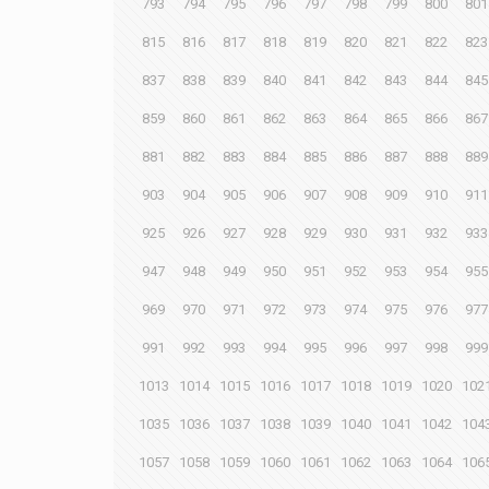
793
794
795
796
797
798
799
800
801
815
816
817
818
819
820
821
822
823
837
838
839
840
841
842
843
844
845
859
860
861
862
863
864
865
866
867
881
882
883
884
885
886
887
888
889
903
904
905
906
907
908
909
910
911
925
926
927
928
929
930
931
932
933
947
948
949
950
951
952
953
954
955
969
970
971
972
973
974
975
976
977
991
992
993
994
995
996
997
998
999
1013
1014
1015
1016
1017
1018
1019
1020
102
1035
1036
1037
1038
1039
1040
1041
1042
104
1057
1058
1059
1060
1061
1062
1063
1064
106