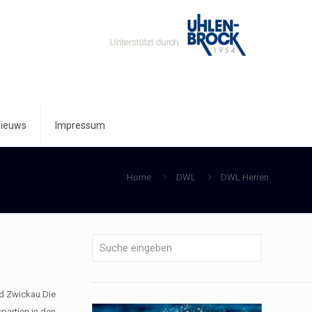
ieuws
Impressum
Home
DWL
DWL Herren
nd Zwickau Die
artien in den