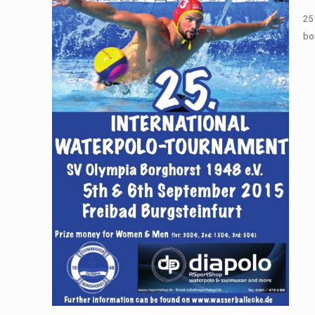
25
bor