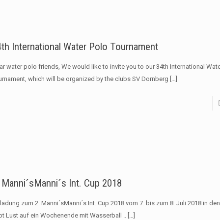
th International Water Polo Tournament
r water polo friends, We would like to invite you to our 34th International Wat
urnament, which will be organized by the clubs SV Dornberg
[…]
. Manni´sManni´s Int. Cup 2018
nladung zum 2. Manni´sManni´s Int. Cup 2018 vom 7. bis zum 8. Juli 2018 in de
bt Lust auf ein Wochenende mit Wasserball ..
[…]