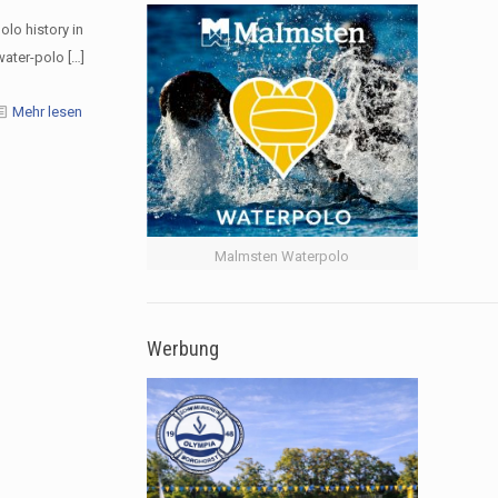
olo history in
 water-polo
[…]
Mehr lesen
Malmsten Waterpolo
Werbung