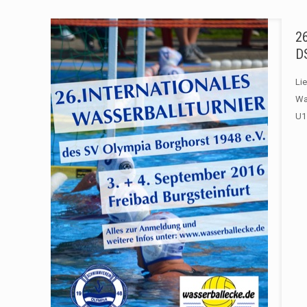
26
D
Li
Wa
U1