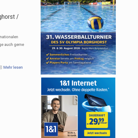
ghorst /
rnationalen
ge auch gerne
Mehr lesen