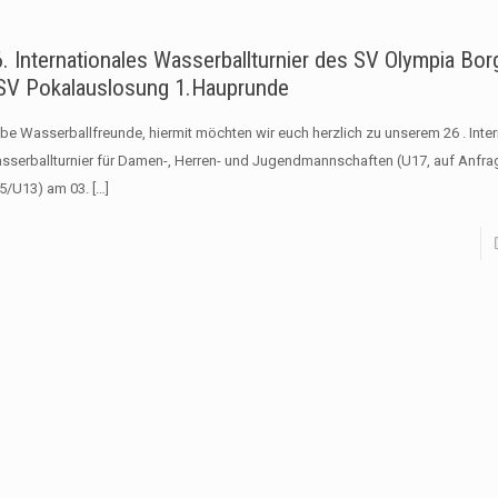
. Internationales Wasserballturnier des SV Olympia Bor
SV Pokalauslosung 1.Hauprunde
ebe Wasserballfreunde, hiermit möchten wir euch herzlich zu unserem 26 . Inte
sserballturnier für Damen-, Herren- und Jugendmannschaften (U17, auf Anfra
5/U13) am 03.
[…]