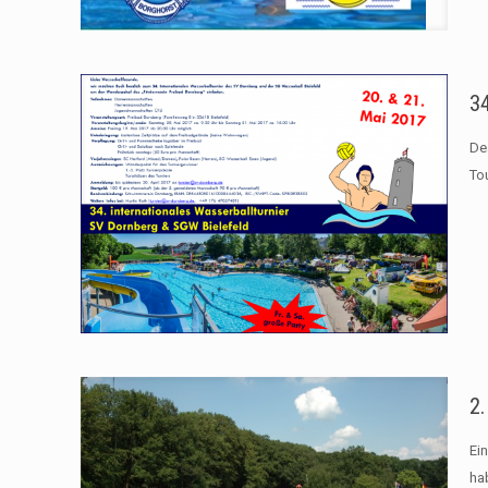
34
Dea
To
2
Ei
ha