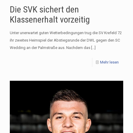
Die SVK sichert den
Klassenerhalt vorzeitig
Unter unerwartet guten Wetterbedingungen trug die SV Krefeld 72
ihr zweites Heimspiel der Abstiegsrunde der DWL gegen den SC
Wedding an der Palmstraße aus. Nachdem das
[…]
Mehr lesen