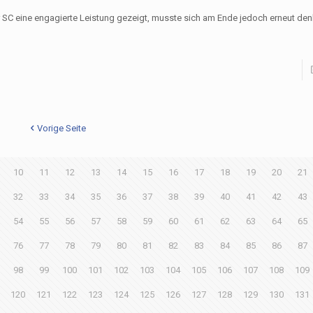
 SC eine engagierte Leistung gezeigt, musste sich am Ende jedoch erneut de
Vorige Seite
10
11
12
13
14
15
16
17
18
19
20
21
32
33
34
35
36
37
38
39
40
41
42
43
54
55
56
57
58
59
60
61
62
63
64
65
76
77
78
79
80
81
82
83
84
85
86
87
98
99
100
101
102
103
104
105
106
107
108
109
120
121
122
123
124
125
126
127
128
129
130
131