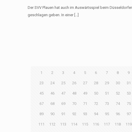
Der SVV Plauen hat auch im Auswärtsspiel beim Düsseldorfer
geschlagen geben. In einer
[…]
1
2
3
4
5
6
7
8
9
23
24
25
26
27
28
29
30
31
45
46
47
48
49
50
51
52
53
67
68
69
70
71
72
73
74
75
89
90
91
92
93
94
95
96
97
111
112
113
114
115
116
117
118
119