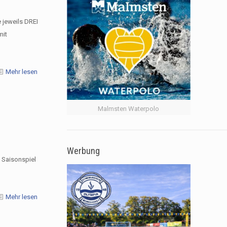
 jeweils DREI
mit
Mehr lesen
Malmsten Waterpolo
Werbung
n Saisonspiel
Mehr lesen