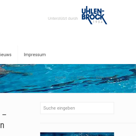
ieuws
Impressum
Home
DWL
DWL Herren
 –
in