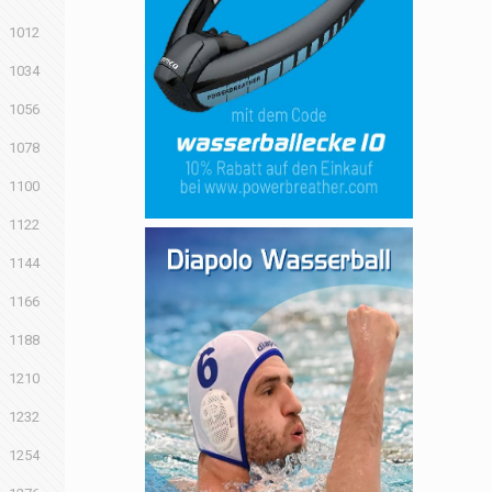
1012
1034
1056
1078
1100
1122
1144
1166
1188
1210
1232
1254