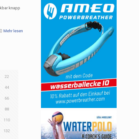
nkbar knapp
Mehr lesen
22
44
66
88
110
132