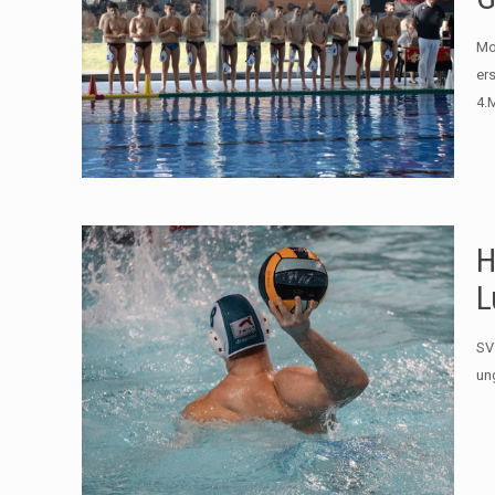
Mo
ers
4.
H
L
SV
un