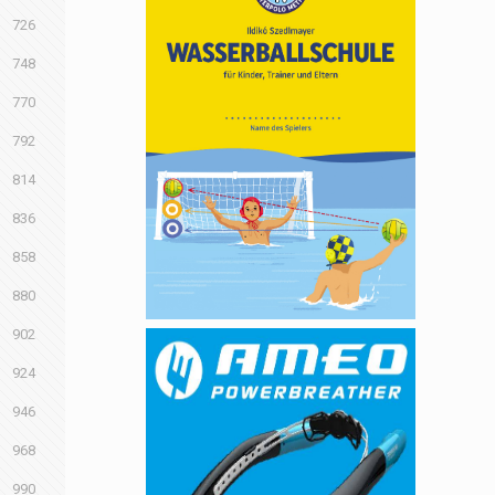
726
748
770
792
814
836
858
880
902
924
946
968
990