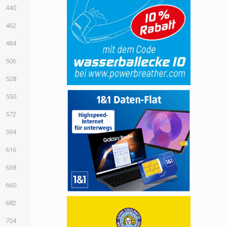
440
462
484
506
528
550
572
594
616
638
660
682
704