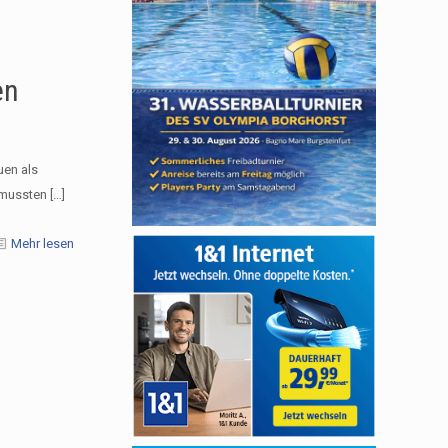
en
uen als
r mussten
[…]
Mehr lesen