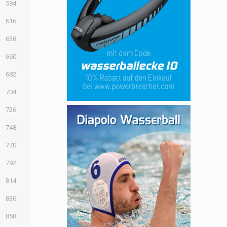
594
616
638
660
682
704
726
748
770
792
814
836
858