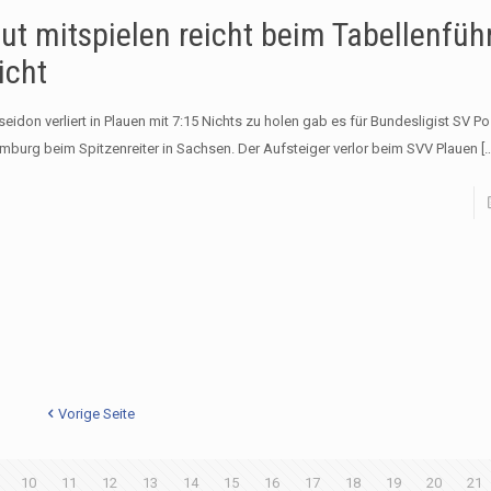
ut mitspielen reicht beim Tabellenfüh
icht
seidon verliert in Plauen mit 7:15 Nichts zu holen gab es für Bundesligist SV P
mburg beim Spitzenreiter in Sachsen. Der Aufsteiger verlor beim SVV Plauen
[…
Vorige Seite
10
11
12
13
14
15
16
17
18
19
20
21