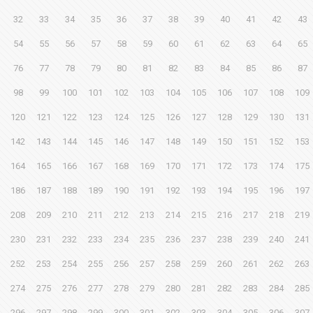
32
33
34
35
36
37
38
39
40
41
42
43
54
55
56
57
58
59
60
61
62
63
64
65
76
77
78
79
80
81
82
83
84
85
86
87
98
99
100
101
102
103
104
105
106
107
108
109
120
121
122
123
124
125
126
127
128
129
130
131
142
143
144
145
146
147
148
149
150
151
152
153
164
165
166
167
168
169
170
171
172
173
174
175
186
187
188
189
190
191
192
193
194
195
196
197
208
209
210
211
212
213
214
215
216
217
218
219
230
231
232
233
234
235
236
237
238
239
240
241
252
253
254
255
256
257
258
259
260
261
262
263
274
275
276
277
278
279
280
281
282
283
284
285
296
297
298
299
300
301
302
303
304
305
306
307