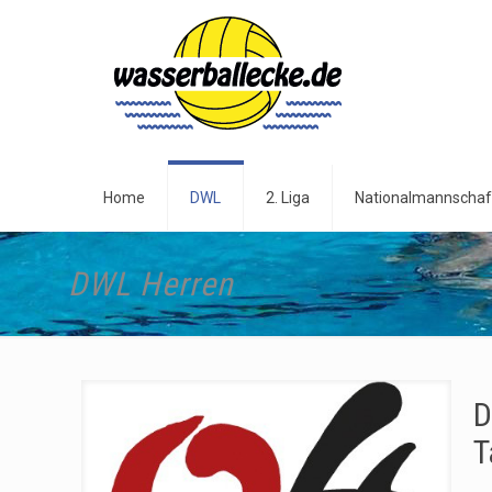
Home
DWL
2. Liga
Nationalmannschaf
DWL Herren
D
T