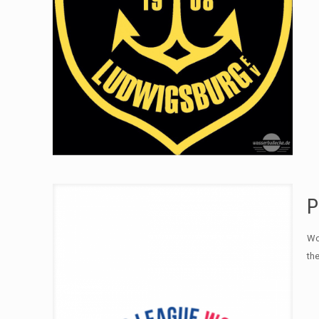
P
Wo
the