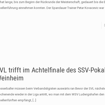
 hat lange, bis zum Beginn der Rückrunde der Meisterschaft, gedauert bis die B
bellenführung einnehmen konnten. Der Spandauer Trainer Petar Kovacevic wa
VL trifft im Achtelfinale des SSV-Poka
einheim
sserballer müssen beim Verbandsligisten auswärts ran Bevor der SVL nächst
chenende wieder in der Liga antritt, wo man mit dem WSV Ludwigshafen den 
bellenfünften empfängt,
[…]