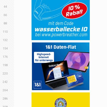
44
66
88
110
132
154
176
198
220
242
264
286
308