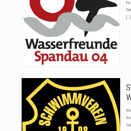
Es
Ta
[…]
S
W
Wa
Wo
Ta