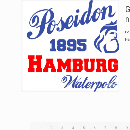
G
n
Po
Ha
1
2
3
4
5
6
7
8
9