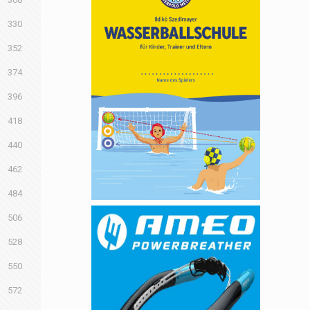
330
352
374
396
418
440
462
484
506
528
550
572