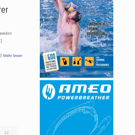
rer
oseidon
]
Mehr lesen
22