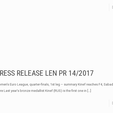
RESS RELEASE LEN PR 14/2017
men’s Euro League, quarter-finals, 1st leg – summary Kinef reaches F4, Sabade
re Last year’s bronze medallist Kinef (RUS) is the first one in
[…]