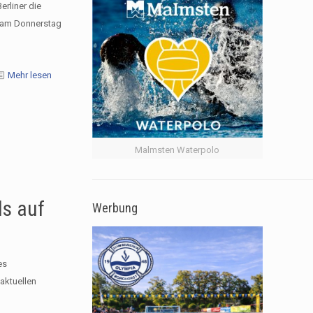
erliner die
r am Donnerstag
Mehr lesen
Malmsten Waterpolo
ls auf
Werbung
es
aktuellen