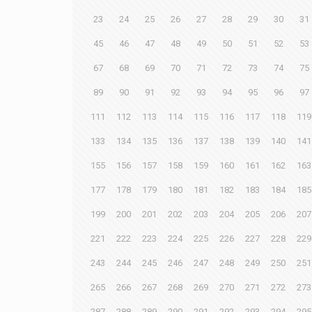
23
24
25
26
27
28
29
30
31
45
46
47
48
49
50
51
52
53
67
68
69
70
71
72
73
74
75
89
90
91
92
93
94
95
96
97
111
112
113
114
115
116
117
118
119
133
134
135
136
137
138
139
140
141
155
156
157
158
159
160
161
162
163
177
178
179
180
181
182
183
184
185
199
200
201
202
203
204
205
206
207
221
222
223
224
225
226
227
228
229
243
244
245
246
247
248
249
250
251
265
266
267
268
269
270
271
272
273
287
288
289
290
291
292
293
294
295