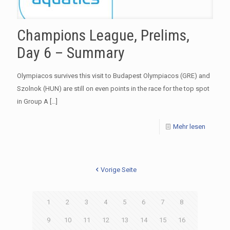
Champions League, Prelims,
Day 6 – Summary
Olympiacos survives this visit to Budapest Olympiacos (GRE) and
Szolnok (HUN) are still on even points in the race for the top spot
in Group A
[…]
Mehr lesen
Vorige Seite
1
2
3
4
5
6
7
8
9
10
11
12
13
14
15
16