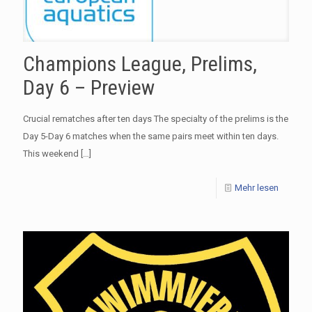
Champions League, Prelims,
Day 6 – Preview
Crucial rematches after ten days The specialty of the prelims is the
Day 5-Day 6 matches when the same pairs meet within ten days.
This weekend
[…]
Mehr lesen