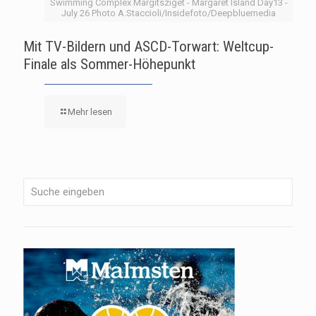
Swimming Complex Margitsziget - Margaret Island Day13 -
July 26 Photo A.Staccioli/Insidefoto/Deepbluemedia
Mit TV-Bildern und ASCD-Torwart: Weltcup-
Finale als Sommer-Höhepunkt
Mehr lesen