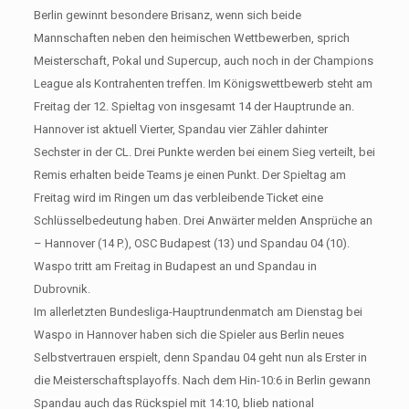
Berlin gewinnt besondere Brisanz, wenn sich beide
Mannschaften neben den heimischen Wettbewerben, sprich
Meisterschaft, Pokal und Supercup, auch noch in der Champions
League als Kontrahenten treffen. Im Königswettbewerb steht am
Freitag der 12. Spieltag von insgesamt 14 der Hauptrunde an.
Hannover ist aktuell Vierter, Spandau vier Zähler dahinter
Sechster in der CL. Drei Punkte werden bei einem Sieg verteilt, bei
Remis erhalten beide Teams je einen Punkt. Der Spieltag am
Freitag wird im Ringen um das verbleibende Ticket eine
Schlüsselbedeutung haben. Drei Anwärter melden Ansprüche an
– Hannover (14 P.), OSC Budapest (13) und Spandau 04 (10).
Waspo tritt am Freitag in Budapest an und Spandau in
Dubrovnik.
Im allerletzten Bundesliga-Hauptrundenmatch am Dienstag bei
Waspo in Hannover haben sich die Spieler aus Berlin neues
Selbstvertrauen erspielt, denn Spandau 04 geht nun als Erster in
die Meisterschaftsplayoffs. Nach dem Hin-10:6 in Berlin gewann
Spandau auch das Rückspiel mit 14:10, blieb national