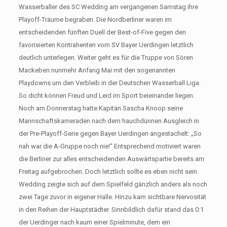
Wasserballer des SC Wedding am vergangenen Samstag ihre
Playoff-Träume begraben. Die Nordberliner waren im
entscheidenden fünften Duell der Best-of-Five gegen den
favorisierten Kontrahenten vom SV Bayer Uerdingen letztlich
deutlich unterlegen. Weiter geht es für die Truppe von Sören
Mackeben nunmehr Anfang Mai mit den sogenannten
Playdowns um den Verbleib in der Deutschen Wasserball Liga.
So dicht können Freud und Leid im Sport beieinander liegen.
Noch am Donnerstag hatte Kapitän Sascha Knoop seine
Mannschaftskameraden nach dem hauchdünnen Ausgleich in
der Pre-Playoff-Serie gegen Bayer Uerdingen angestachelt: „So
nah war die A-Gruppe noch nie!“ Entsprechend motiviert waren
die Berliner zur alles entscheidenden Auswärtspartie bereits am
Freitag aufgebrochen. Doch letztlich sollte es eben nicht sein.
Wedding zeigte sich auf dem Spielfeld gänzlich anders als noch
zwei Tage zuvor in eigener Halle. Hinzu kam sichtbare Nervosität
in den Reihen der Hauptstädter. Sinnbildlich dafür stand das 0:1
der Uerdinger nach kaum einer Spielminute, dem ein