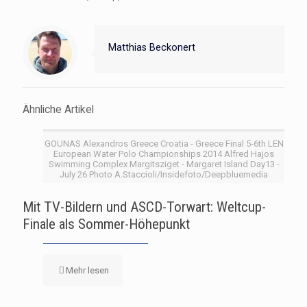
Matthias Beckonert
Ähnliche Artikel
GOUNAS Alexandros Greece Croatia - Greece Final 5-6th LEN
European Water Polo Championships 2014 Alfred Hajos
Swimming Complex Margitsziget - Margaret Island Day13 -
July 26 Photo A.Staccioli/Insidefoto/Deepbluemedia
Mit TV-Bildern und ASCD-Torwart: Weltcup-
Finale als Sommer-Höhepunkt
Mehr lesen