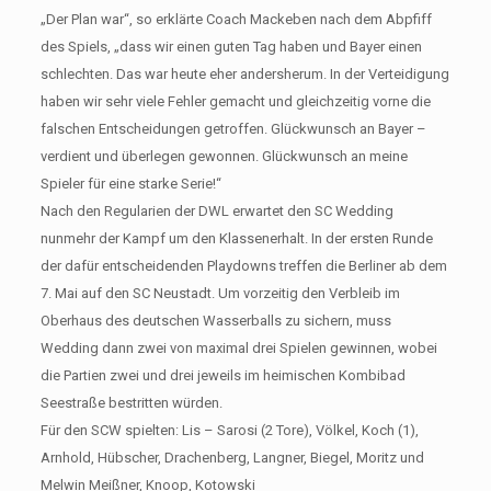
„Der Plan war“, so erklärte Coach Mackeben nach dem Abpfiff
des Spiels, „dass wir einen guten Tag haben und Bayer einen
schlechten. Das war heute eher andersherum. In der Verteidigung
haben wir sehr viele Fehler gemacht und gleichzeitig vorne die
falschen Entscheidungen getroffen. Glückwunsch an Bayer –
verdient und überlegen gewonnen. Glückwunsch an meine
Spieler für eine starke Serie!“
Nach den Regularien der DWL erwartet den SC Wedding
nunmehr der Kampf um den Klassenerhalt. In der ersten Runde
der dafür entscheidenden Playdowns treffen die Berliner ab dem
7. Mai auf den SC Neustadt. Um vorzeitig den Verbleib im
Oberhaus des deutschen Wasserballs zu sichern, muss
Wedding dann zwei von maximal drei Spielen gewinnen, wobei
die Partien zwei und drei jeweils im heimischen Kombibad
Seestraße bestritten würden.
Für den SCW spielten: Lis – Sarosi (2 Tore), Völkel, Koch (1),
Arnhold, Hübscher, Drachenberg, Langner, Biegel, Moritz und
Melwin Meißner, Knoop, Kotowski