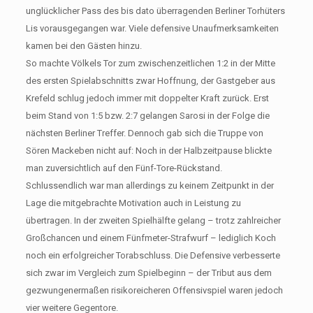
unglücklicher Pass des bis dato überragenden Berliner Torhüters
Lis vorausgegangen war. Viele defensive Unaufmerksamkeiten
kamen bei den Gästen hinzu.
So machte Völkels Tor zum zwischenzeitlichen 1:2 in der Mitte
des ersten Spielabschnitts zwar Hoffnung, der Gastgeber aus
Krefeld schlug jedoch immer mit doppelter Kraft zurück. Erst
beim Stand von 1:5 bzw. 2:7 gelangen Sarosi in der Folge die
nächsten Berliner Treffer. Dennoch gab sich die Truppe von
Sören Mackeben nicht auf: Noch in der Halbzeitpause blickte
man zuversichtlich auf den Fünf-Tore-Rückstand.
Schlussendlich war man allerdings zu keinem Zeitpunkt in der
Lage die mitgebrachte Motivation auch in Leistung zu
übertragen. In der zweiten Spielhälfte gelang – trotz zahlreicher
Großchancen und einem Fünfmeter-Strafwurf – lediglich Koch
noch ein erfolgreicher Torabschluss. Die Defensive verbesserte
sich zwar im Vergleich zum Spielbeginn – der Tribut aus dem
gezwungenermaßen risikoreicheren Offensivspiel waren jedoch
vier weitere Gegentore.