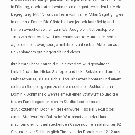
in Führung, doch fortan bestimmten die gastgebenden Haie die
Begegnung. Mit 4:3 für das Team von Trainer Milan Sagat ging es
in die erste Pause. Die Gäste blieben jedoch hartnäckig und
kamen zwischenzeitlich zum 5:5- Ausgleich. Nationalspieler
Timo van der Bosch warf insgesamt vier Tore und auch sonst
agierten die Ludwigsburger mit ihren zahlreichen Akteuren aus
Balkanländern gut eingestellt und clever.
Ihre beste Phase hatten die Haie mit dem wurfgewaltigen
Linkshänderduo Niclas Schipper und Luka Sekulic rund um die
Halbzeitpause, als sie sich auf 9:6 absetzen konnten und einem
sicheren Sieg entgegen zu steuern schienen. Schlussmann
Dominik Schimanski wehrte erneut einen Strafwurf ab und die
treuen Fans begannen sich im Stadionbad entspannt
zurückzulehnen. Doch einige Fehlwürfe – so fiel Sekulic bei
einem Strafwurf der Ball beim Wurfansatz aus der Hand –
machten die nicht aufsteckenden Gäste noch einmal munter. 92
Sekunden vor Schluss glich Timo van der Bosch zum 12:12 aus.