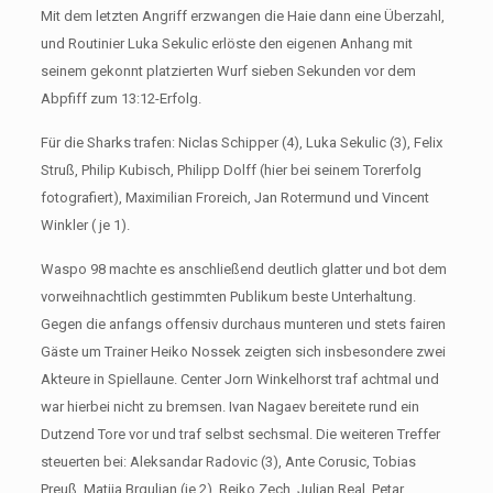
Mit dem letzten Angriff erzwangen die Haie dann eine Überzahl,
und Routinier Luka Sekulic erlöste den eigenen Anhang mit
seinem gekonnt platzierten Wurf sieben Sekunden vor dem
Abpfiff zum 13:12-Erfolg.
Für die Sharks trafen: Niclas Schipper (4), Luka Sekulic (3), Felix
Struß, Philip Kubisch, Philipp Dolff (hier bei seinem Torerfolg
fotografiert), Maximilian Froreich, Jan Rotermund und Vincent
Winkler ( je 1).
Waspo 98 machte es anschließend deutlich glatter und bot dem
vorweihnachtlich gestimmten Publikum beste Unterhaltung.
Gegen die anfangs offensiv durchaus munteren und stets fairen
Gäste um Trainer Heiko Nossek zeigten sich insbesondere zwei
Akteure in Spiellaune. Center Jorn Winkelhorst traf achtmal und
war hierbei nicht zu bremsen. Ivan Nagaev bereitete rund ein
Dutzend Tore vor und traf selbst sechsmal. Die weiteren Treffer
steuerten bei: Aleksandar Radovic (3), Ante Corusic, Tobias
Preuß, Matija Brguljan (je 2), Reiko Zech, Julian Real, Petar