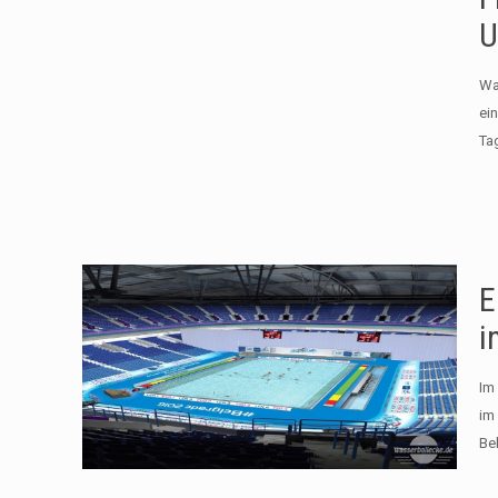
U
Wa
ei
Tag
E
i
Im
im
Be