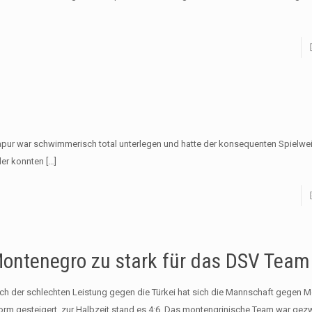
apur war schwimmerisch total unterlegen und hatte der konsequenten Spielwe
ler konnten
[…]
ontenegro zu stark für das DSV Team
ch der schlechten Leistung gegen die Türkei hat sich die Mannschaft gegen 
orm gesteigert. zur Halbzeit stand es 4:6. Das montengrinische Team war ge