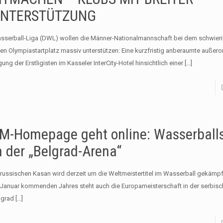
NTERSTÜTZUNG
sserball-Liga (DWL) wollen die Männer-Nationalmannschaft bei dem schwie
nen Olympiastartplatz massiv unterstützen: Eine kurzfristig anberaumte außero
ung der Erstligisten im Kasseler InterCity-Hotel hinsichtlich einer
[…]
M-Homepage geht online: Wasserballs
n der „Belgrad-Arena“
 russischen Kasan wird derzeit um die Weltmeistertitel im Wasserball gekämpf
 Januar kommenden Jahres steht auch die Europameisterschaft in der serbis
lgrad
[…]