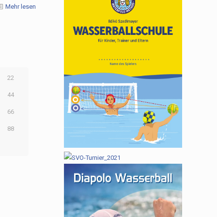
Mehr lesen
22
44
66
88