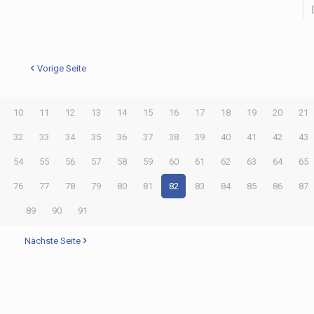
Vorige Seite
10
11
12
13
14
15
16
17
18
19
20
21
32
33
34
35
36
37
38
39
40
41
42
43
54
55
56
57
58
59
60
61
62
63
64
65
76
77
78
79
80
81
82
83
84
85
86
87
89
90
91
Nächste Seite