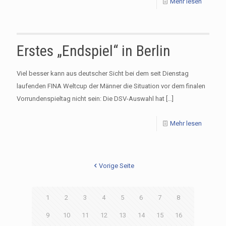
Mehr lesen
Erstes „Endspiel“ in Berlin
Viel besser kann aus deutscher Sicht bei dem seit Dienstag
laufenden FINA Weltcup der Männer die Situation vor dem finalen
Vorrundenspieltag nicht sein: Die DSV-Auswahl hat
[…]
Mehr lesen
Vorige Seite
1
2
3
4
5
6
7
8
9
10
11
12
13
14
15
16