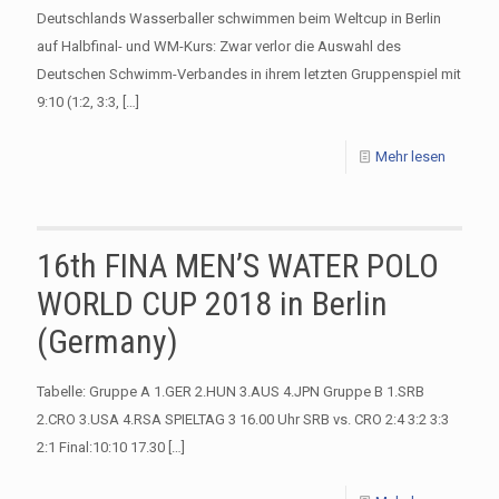
Deutschlands Wasserballer schwimmen beim Weltcup in Berlin
auf Halbfinal- und WM-Kurs: Zwar verlor die Auswahl des
Deutschen Schwimm-Verbandes in ihrem letzten Gruppenspiel mit
9:10 (1:2, 3:3,
[…]
Mehr lesen
16th FINA MEN’S WATER POLO
WORLD CUP 2018 in Berlin
(Germany)
Tabelle: Gruppe A 1.GER 2.HUN 3.AUS 4.JPN Gruppe B 1.SRB
2.CRO 3.USA 4.RSA SPIELTAG 3 16.00 Uhr SRB vs. CRO 2:4 3:2 3:3
2:1 Final:10:10 17.30
[…]