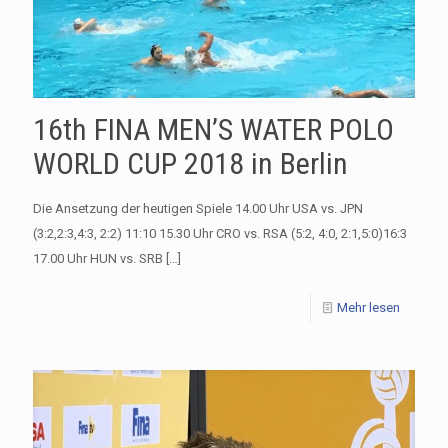
16th FINA MEN’S WATER POLO
WORLD CUP 2018 in Berlin
Die Ansetzung der heutigen Spiele 14.00 Uhr USA vs. JPN
(3:2,2:3,4:3, 2:2) 11:10 15.30 Uhr CRO vs. RSA (5:2, 4:0, 2:1,5:0)16:3
17.00 Uhr HUN vs. SRB
[…]
Mehr lesen