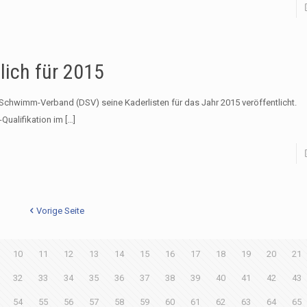
lich für 2015
chwimm-Verband (DSV) seine Kaderlisten für das Jahr 2015 veröffentlicht.
Qualifikation im
[…]
Vorige Seite
10
11
12
13
14
15
16
17
18
19
20
21
32
33
34
35
36
37
38
39
40
41
42
43
54
55
56
57
58
59
60
61
62
63
64
65