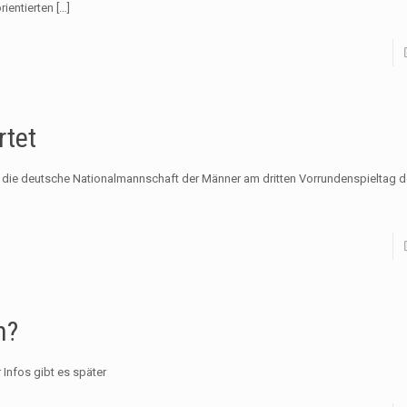
ientierten
[…]
rtet
o die deutsche Nationalmannschaft der Männer am dritten Vorrundenspieltag d
m?
Infos gibt es später