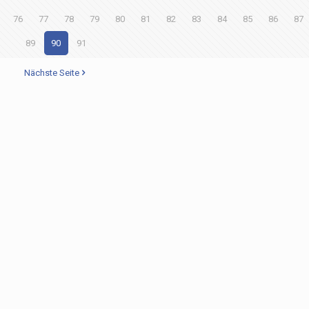
76
77
78
79
80
81
82
83
84
85
86
87
89
90
91
Nächste Seite