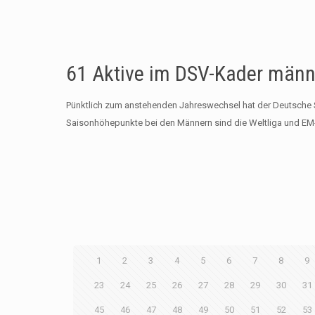
61 Aktive im DSV-Kader männ
Pünktlich zum anstehenden Jahreswechsel hat der Deutsche S
Saisonhöhepunkte bei den Männern sind die Weltliga und EM-
1
2
3
4
5
6
7
8
9
23
24
25
26
27
28
29
30
31
45
46
47
48
49
50
51
52
53