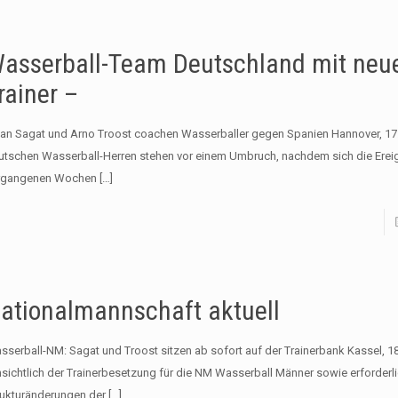
asserball-Team Deutschland mit ne
rainer –
lan Sagat und Arno Troost coachen Wasserballer gegen Spanien Hannover, 17.
utschen Wasserball-Herren stehen vor einem Umbruch, nachdem sich die Ereig
rgangenen Wochen
[…]
ationalmannschaft aktuell
sserball-NM: Sagat und Troost sitzen ab sofort auf der Trainerbank Kassel, 18
nsichtlich der Trainerbesetzung für die NM Wasserball Männer sowie erforderl
rukturänderungen der
[…]