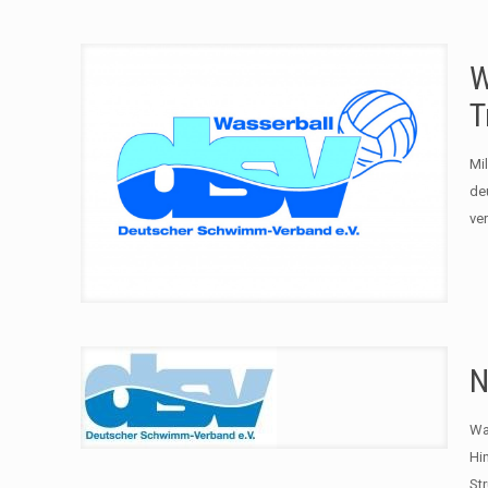
W
T
Mi
de
ve
N
Wa
Hi
St