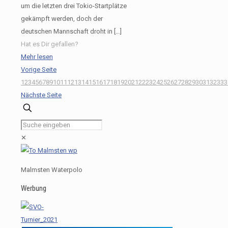
um die letzten drei Tokio-Startplätze
gekämpft werden, doch der
deutschen Mannschaft droht in
[…]
Hat es Dir gefallen?
Mehr lesen
Vorige Seite
1
2
3
4
5
6
7
8
9
10
11
12
13
14
15
16
17
18
19
20
21
22
23
24
25
26
27
28
29
30
31
32
33
3
Nächste Seite
✕
Malmsten Waterpolo
Werbung