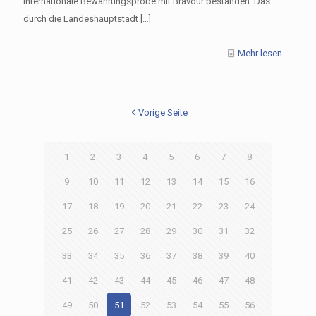
internationale Bewährungsprobe mit Bravour bestanden. Das
durch die Landeshauptstadt
[…]
Mehr lesen
Vorige Seite
1
2
3
4
5
6
7
8
9
10
11
12
13
14
15
16
17
18
19
20
21
22
23
24
25
26
27
28
29
30
31
32
33
34
35
36
37
38
39
40
41
42
43
44
45
46
47
48
49
50
51
52
53
54
55
56