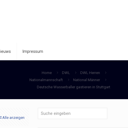
ieuws
Impressum
Home
DWL
DWL Herren
Nationalmannschaft
National Männer
Deutsche Wasserballer gastieren in Stuttgart
Alle anzeigen