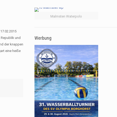
Malmsten Waterpolo
 17.02.2015
Werbung
r Republik und
und der knappen
rt eine heiße