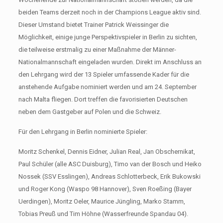
beiden Teams derzeit noch in der Champions League aktiv sind.
Dieser Umstand bietet Trainer Patrick Weissinger die
Möglichkeit, einige junge Perspektivspieler in Berlin zu sichten,
die teilweise erstmalig zu einer Maßnahme der Männer-
Nationalmannschaft eingeladen wurden. Direkt im Anschluss an
den Lehrgang wird der 13 Spieler umfassende Kader für die
anstehende Aufgabe nominiert werden und am 24. September
nach Malta fliegen. Dort treffen die favorisierten Deutschen
neben dem Gastgeber auf Polen und die Schweiz.
Für den Lehrgang in Berlin nominierte Spieler:
Moritz Schenkel, Dennis Eidner, Julian Real, Jan Obschernikat,
Paul Schüler (alle ASC Duisburg), Timo van der Bosch und Heiko
Nossek (SSV Esslingen), Andreas Schlotterbeck, Erik Bukowski
und Roger Kong (Waspo 98 Hannover), Sven Roeßing (Bayer
Uerdingen), Moritz Oeler, Maurice Jüngling, Marko Stamm,
Tobias Preuß und Tim Höhne (Wasserfreunde Spandau 04).