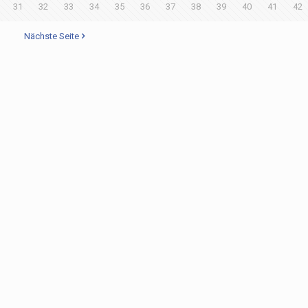
31
32
33
34
35
36
37
38
39
40
41
42
Nächste Seite