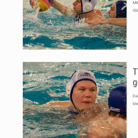
Mi
Gl
T
g
Da
bl