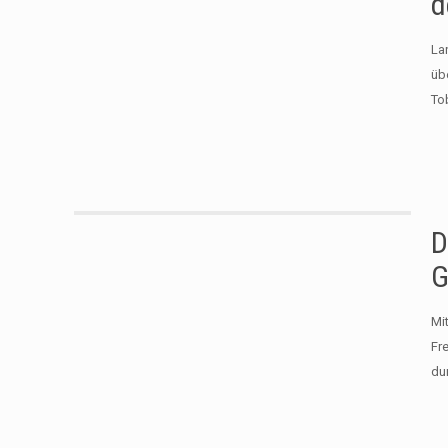
d
La
üb
To
D
G
Mi
Fr
du