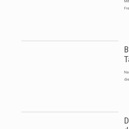
Mi
Fr
B
T
Na
di
D