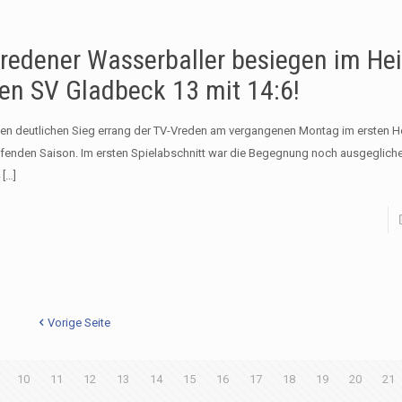
redener Wasserballer besiegen im He
en SV Gladbeck 13 mit 14:6!
nen deutlichen Sieg errang der TV-Vreden am vergangenen Montag im ersten H
ufenden Saison. Im ersten Spielabschnitt war die Begegnung noch ausgegliche
[…]
Vorige Seite
10
11
12
13
14
15
16
17
18
19
20
21