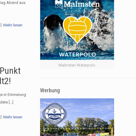
stag Abend aus
Mehr lesen
Malmsten Waterpolo
 Punkt
t2!
Werbung
e in Erinnerung
ndete
[…]
Mehr lesen