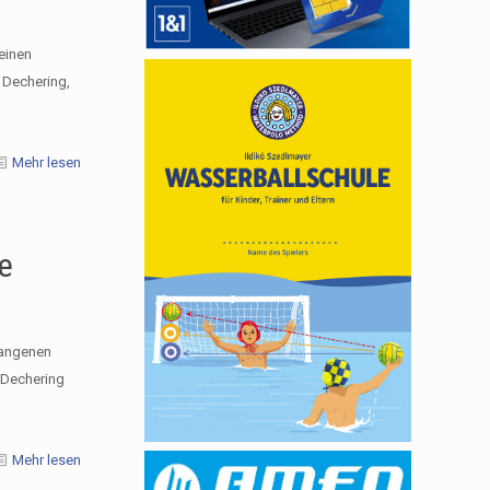
einen
 Dechering,
Mehr lesen
ke
gangenen
f Dechering
Mehr lesen