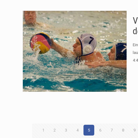
V
d
Ei
la
4:4
1
2
3
4
5
6
7
8
9