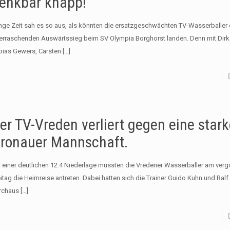
enkbar knapp!
nge Zeit sah es so aus, als könnten die ersatzgeschwächten TV-Wasserballer 
erraschenden Auswärtssieg beim SV Olympia Borghorst landen. Denn mit Dirk
bias Gewers, Carsten
[…]
er TV-Vreden verliert gegen eine star
ronauer Mannschaft.
t einer deutlichen 12:4 Niederlage mussten die Vredener Wasserballer am ver
eitag die Heimreise antreten. Dabei hatten sich die Trainer Guido Kuhn und Ral
rchaus
[…]