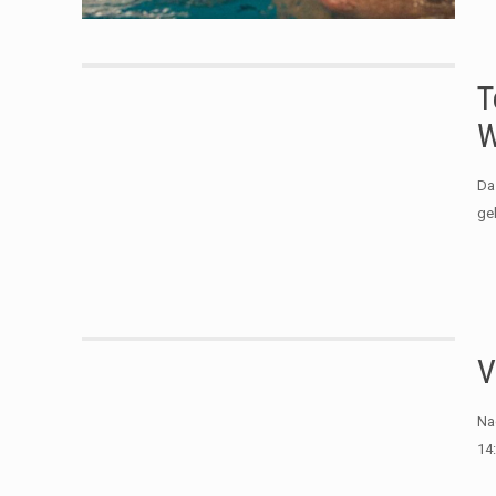
T
W
Da
ge
V
Na
14