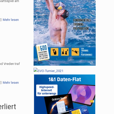
ärtsspiel am
Mehr lesen
nd Vreden traf
Mehr lesen
rliert