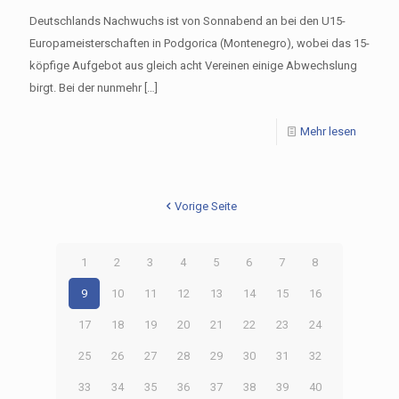
Deutschlands Nachwuchs ist von Sonnabend an bei den U15-
Europameisterschaften in Podgorica (Montenegro), wobei das 15-
köpfige Aufgebot aus gleich acht Vereinen einige Abwechslung
birgt. Bei der nunmehr
[…]
Mehr lesen
Vorige Seite
1
2
3
4
5
6
7
8
9
10
11
12
13
14
15
16
17
18
19
20
21
22
23
24
25
26
27
28
29
30
31
32
33
34
35
36
37
38
39
40