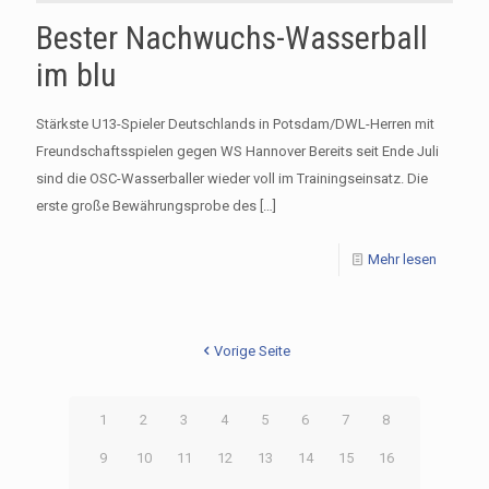
Bester Nachwuchs-Wasserball
im blu
Stärkste U13-Spieler Deutschlands in Potsdam/DWL-Herren mit
Freundschaftsspielen gegen WS Hannover Bereits seit Ende Juli
sind die OSC-Wasserballer wieder voll im Trainingseinsatz. Die
erste große Bewährungsprobe des
[…]
Mehr lesen
Vorige Seite
1
2
3
4
5
6
7
8
9
10
11
12
13
14
15
16