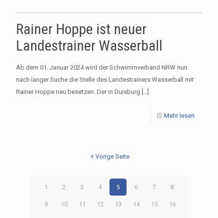
Rainer Hoppe ist neuer
Landestrainer Wasserball
Ab dem 01. Januar 2024 wird der Schwimmverband NRW nun
nach langer Suche die Stelle des Landestrainers Wasserball mit
Rainer Hoppe neu besetzen. Der in Duisburg
[…]
Mehr lesen
Vorige Seite
1
2
3
4
5
6
7
8
9
10
11
12
13
14
15
16