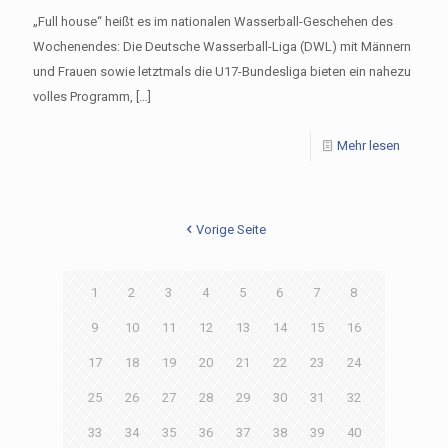
„Full house“ heißt es im nationalen Wasserball-Geschehen des
Wochenendes: Die Deutsche Wasserball-Liga (DWL) mit Männern
und Frauen sowie letztmals die U17-Bundesliga bieten ein nahezu
volles Programm,
[…]
Mehr lesen
Vorige Seite
1
2
3
4
5
6
7
8
9
10
11
12
13
14
15
16
17
18
19
20
21
22
23
24
25
26
27
28
29
30
31
32
33
34
35
36
37
38
39
40