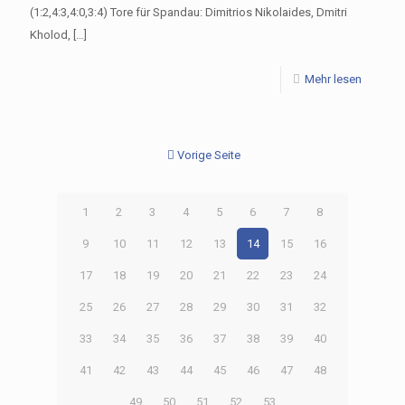
(1:2,4:3,4:0,3:4) Tore für Spandau: Dimitrios Nikolaides, Dmitri
Kholod,
[…]
Mehr lesen
Vorige Seite
1
2
3
4
5
6
7
8
9
10
11
12
13
14
15
16
17
18
19
20
21
22
23
24
25
26
27
28
29
30
31
32
33
34
35
36
37
38
39
40
41
42
43
44
45
46
47
48
49
50
51
52
53