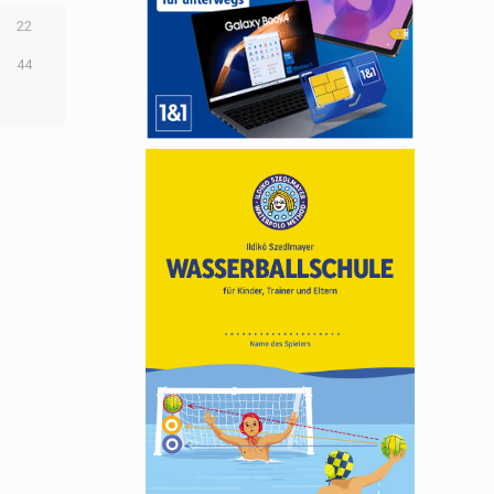
22
44