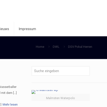
ieuws
Impressum
Home
DWL
DSV Pokal Herren
Wasserballer
l mit dem
[…]
Malmsten Waterpolo
Mehr lesen