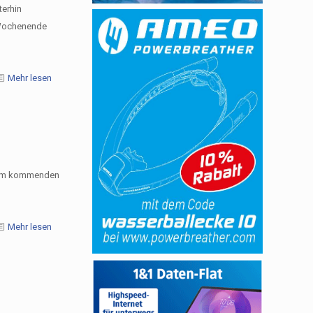
terhin
 Wochenende
Mehr lesen
s am kommenden
Mehr lesen