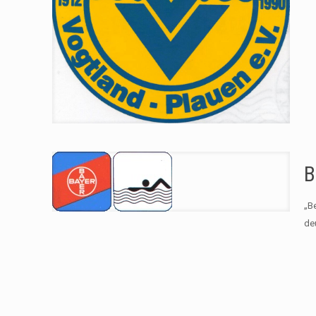
B
„B
de