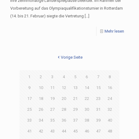
ihre zehnmonatige Länderspielpause beendet. Im Rahmen der
Vorbereitung auf das Olympiaqualifikationsturnier in Rotterdam
(14. bis 21. Februar) siegte die Vertretung
[…]
Mehr lesen
Vorige Seite
1
2
3
4
5
6
7
8
9
10
11
12
13
14
15
16
17
18
19
20
21
22
23
24
25
26
27
28
29
30
31
32
33
34
35
36
37
38
39
40
41
42
43
44
45
46
47
48