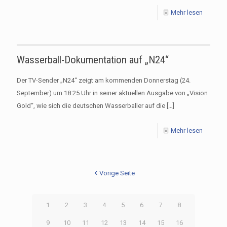
Mehr lesen
Wasserball-Dokumentation auf „N24“
Der TV-Sender „N24“ zeigt am kommenden Donnerstag (24.
September) um 18:25 Uhr in seiner aktuellen Ausgabe von „Vision
Gold“, wie sich die deutschen Wasserballer auf die
[…]
Mehr lesen
Vorige Seite
1
2
3
4
5
6
7
8
9
10
11
12
13
14
15
16