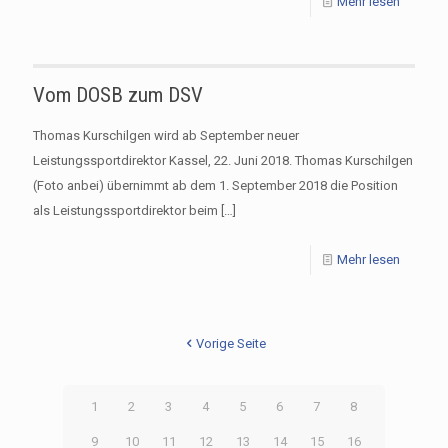
Mehr lesen
Vom DOSB zum DSV
Thomas Kurschilgen wird ab September neuer
Leistungssportdirektor Kassel, 22. Juni 2018. Thomas Kurschilgen
(Foto anbei) übernimmt ab dem 1. September 2018 die Position
als Leistungssportdirektor beim
[…]
Mehr lesen
Vorige Seite
1
2
3
4
5
6
7
8
9
10
11
12
13
14
15
16