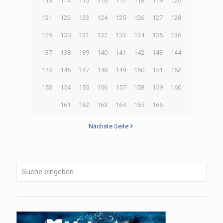
113
114
115
116
117
118
119
120
121
122
123
124
125
126
127
128
129
130
131
132
133
134
135
136
137
138
139
140
141
142
143
144
145
146
147
148
149
150
151
152
153
154
155
156
157
158
159
160
161
162
163
164
165
166
Nächste Seite