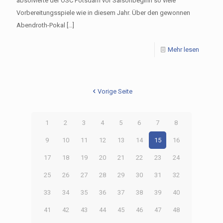
absolvierte der OSC Potsdam vor Saisonbeginn so viele
Vorbereitungsspiele wie in diesem Jahr. Über den gewonnen
Abendroth-Pokal
[…]
Mehr lesen
Vorige Seite
1
2
3
4
5
6
7
8
9
10
11
12
13
14
15
16
17
18
19
20
21
22
23
24
25
26
27
28
29
30
31
32
33
34
35
36
37
38
39
40
41
42
43
44
45
46
47
48