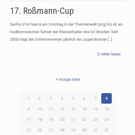
17. Roßmann-Cup
Sechs U14-Teams am Sonntag in der Thermenwelt (prg) Es ist ein
traditionsreiches Turnier der Wasserballer des SV Weiden: Seit
2003 trägt der Schwimmverein jährlich ein Jugendturnier
[…]
Mehr lesen
Vorige Seite
1
2
3
4
5
6
7
8
9
10
11
12
13
14
15
16
17
18
19
20
21
22
23
24
25
26
27
28
29
30
31
32