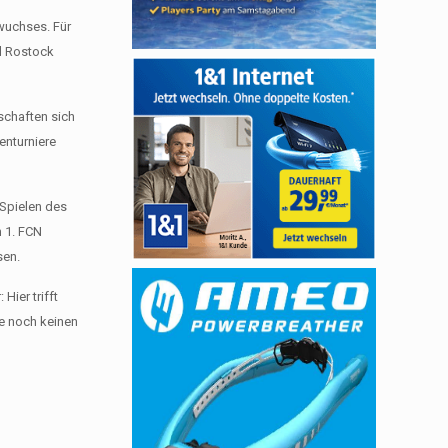
wuchses. Für
d Rostock
schaften sich
enturniere
 Spielen des
n 1. FCN
sen.
ier trifft
e noch keinen