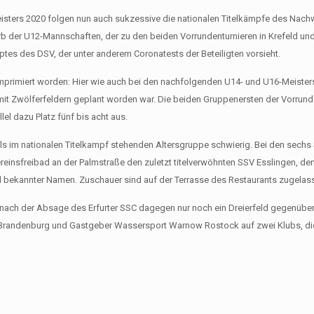
isters 2020 folgen nun auch sukzessive die nationalen Titelkämpfe des Nach
 der U12-Mannschaften, der zu den beiden Vorrundenturnieren in Krefeld un
s des DSV, der unter anderem Coronatests der Beteiligten vorsieht.
primiert worden: Hier wie auch bei den nachfolgenden U14- und U16-Meister
it Zwölferfeldern geplant worden war. Die beiden Gruppenersten der Vorrund
lel dazu Platz fünf bis acht aus.
als im nationalen Titelkampf stehenden Altersgruppe schwierig. Bei den sechs
reinsfreibad an der Palmstraße den zuletzt titelverwöhnten SSV Esslingen, de
bekannter Namen. Zuschauer sind auf der Terrasse des Restaurants zugelas
nach der Absage des Erfurter SSC dagegen nur noch ein Dreierfeld gegenüber: H
W Brandenburg und Gastgeber Wassersport Warnow Rostock auf zwei Klubs, di