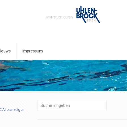
ieuws
Impressum
Home
DWL
DWL Herren
Jugend
Jugend Jungs
Der Nachwuchs kehrt zurück
Alle anzeigen