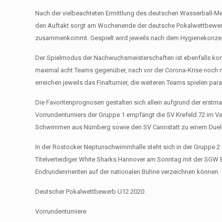
Nach der vielbeachteten Ermittlung des deutschen Wasserball-Me
den Auftakt sorgt am Wochenende der deutsche Pokalwettbewerb
zusammenkommt. Gespielt wird jeweils nach dem Hygienekonzepte
Der Spielmodus der Nachwuchsmeisterschaften ist ebenfalls kom
maximal acht Teams gegenüber, nach vor der Corona-Krise noch m
erreichen jeweils das Finalturnier, die weiteren Teams spielen paral
Die Favoritenprognosen gestalten sich allein aufgrund der erstm
Vorrundenturniers der Gruppe 1 empfängt die SV Krefeld 72 im Ve
Schwimmen aus Nürnberg sowie den SV Cannstatt zu einem Duell 
In der Rostocker Neptunschwimmhalle steht sich in der Gruppe 2 
Titelverteidiger White Sharks Hannover am Sonntag mit der SG
Endrundenmeriten auf der nationalen Bühne verzeichnen können.
Deutscher Pokalwettbewerb U12 2020
Vorrundenturniere