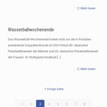
Mehr lesen
Wasserballwochenende
Das Wasserball-Wochenende bietet nicht nur die in Potsdam
anstehende Doppelendrunde im DSV-Pokal (43. deutscher
Pokalwettbewerb der Männer und 26. deutscher Pokalwettbewerb
der Frauen): Im Stuttgarter Inselbad
[…]
Mehr lesen
Vorige Seite
1
2
3
4
5
6
7
8