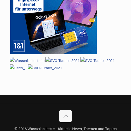
© 2016 Wasserballecke - Aktuelle News, Themen und Topics