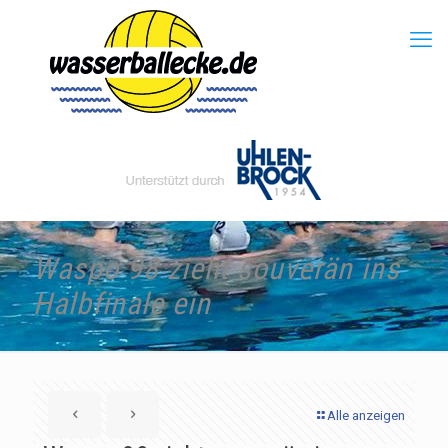
Waspo 98 zieht souverän ins
Halbfinale ein
Alle anzeigen