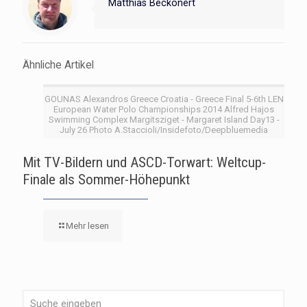
Matthias Beckonert
Ähnliche Artikel
GOUNAS Alexandros Greece Croatia - Greece Final 5-6th LEN
European Water Polo Championships 2014 Alfred Hajos
Swimming Complex Margitsziget - Margaret Island Day13 -
July 26 Photo A.Staccioli/Insidefoto/Deepbluemedia
Mit TV-Bildern und ASCD-Torwart: Weltcup-
Finale als Sommer-Höhepunkt
Mehr lesen