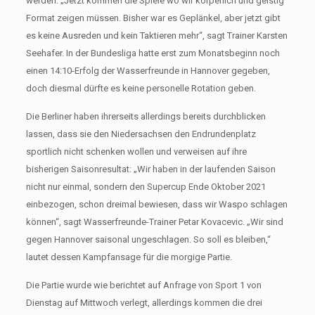
werden: „Jetzt kommen die Spiele wo wir körperlich und geistig
Format zeigen müssen. Bisher war es Geplänkel, aber jetzt gibt
es keine Ausreden und kein Taktieren mehr“, sagt Trainer Karsten
Seehafer. In der Bundesliga hatte erst zum Monatsbeginn noch
einen 14:10-Erfolg der Wasserfreunde in Hannover gegeben,
doch diesmal dürfte es keine personelle Rotation geben.
Die Berliner haben ihrerseits allerdings bereits durchblicken
lassen, dass sie den Niedersachsen den Endrundenplatz
sportlich nicht schenken wollen und verweisen auf ihre
bisherigen Saisonresultat: „Wir haben in der laufenden Saison
nicht nur einmal, sondern den Supercup Ende Oktober 2021
einbezogen, schon dreimal bewiesen, dass wir Waspo schlagen
können“, sagt Wasserfreunde-Trainer Petar Kovacevic. „Wir sind
gegen Hannover saisonal ungeschlagen. So soll es bleiben,“
lautet dessen Kampfansage für die morgige Partie.
Die Partie wurde wie berichtet auf Anfrage von Sport 1 von
Dienstag auf Mittwoch verlegt, allerdings kommen die drei