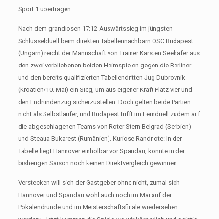
Sport 1 übertragen.
Nach dem grandiosen 17:12-Auswärtssieg im jüngsten
Schlüsselduell beim direkten Tabellennachbarn OSC Budapest
(Ungarn) reicht der Mannschaft von Trainer Karsten Seehafer aus
den zwei verbliebenen beiden Heimspielen gegen die Berliner
und den bereits qualifizierten Tabellendritten Jug Dubrovnik
(Kroatien/10. Mai) ein Sieg, um aus eigener Kraft Platz vier und
den Endrundenzug sicherzustellen. Doch gelten beide Partien
nicht als Selbstläufer, und Budapest trifft im Fernduell zudem auf
die abgeschlagenen Teams von Roter Stern Belgrad (Serbien)
und Steaua Bukarest (Rumänien). Kuriose Randnote: In der
Tabelle liegt Hannover einholbar vor Spandau, konnte in der
bisherigen Saison noch keinen Direktvergleich gewinnen.
Verstecken will sich der Gastgeber ohne nicht, zumal sich
Hannover und Spandau wohl auch noch im Mai auf der
Pokalendrunde und im Meisterschaftsfinale wiedersehen