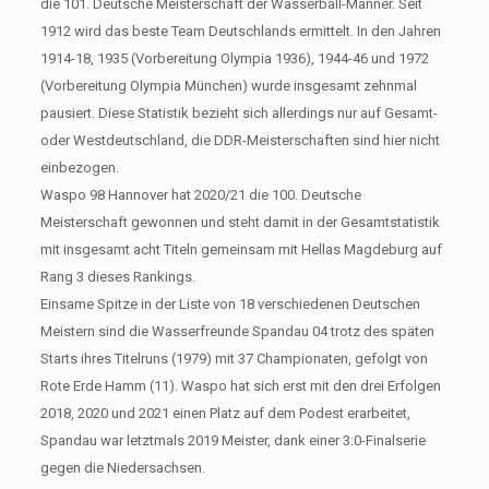
die 101. Deutsche Meisterschaft der Wasserball-Männer. Seit
1912 wird das beste Team Deutschlands ermittelt. In den Jahren
1914-18, 1935 (Vorbereitung Olympia 1936), 1944-46 und 1972
(Vorbereitung Olympia München) wurde insgesamt zehnmal
pausiert. Diese Statistik bezieht sich allerdings nur auf Gesamt-
oder Westdeutschland, die DDR-Meisterschaften sind hier nicht
einbezogen.
Waspo 98 Hannover hat 2020/21 die 100. Deutsche
Meisterschaft gewonnen und steht damit in der Gesamtstatistik
mit insgesamt acht Titeln gemeinsam mit Hellas Magdeburg auf
Rang 3 dieses Rankings.
Einsame Spitze in der Liste von 18 verschiedenen Deutschen
Meistern sind die Wasserfreunde Spandau 04 trotz des späten
Starts ihres Titelruns (1979) mit 37 Championaten, gefolgt von
Rote Erde Hamm (11). Waspo hat sich erst mit den drei Erfolgen
2018, 2020 und 2021 einen Platz auf dem Podest erarbeitet,
Spandau war letztmals 2019 Meister, dank einer 3:0-Finalserie
gegen die Niedersachsen.