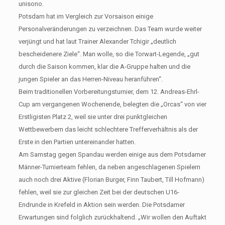
unisono.
Potsdam hat im Vergleich zur Vorsaison einige
Personalveränderungen zu verzeichnen. Das Team wurde weiter
verjüngt und hat laut Trainer Alexander Tchigir „deutlich
bescheidenere Ziele“. Man wolle, so die Torwart-Legende, „gut
durch die Saison kommen, klar die A-Gruppe halten und die
jungen Spieler an das Herren-Niveau heranführen“.
Beim traditionellen Vorbereitungsturnier, dem 12. Andreas-Ehrl-
Cup am vergangenen Wochenende, belegten die „Orcas“ von vier
Erstligisten Platz 2, weil sie unter drei punktgleichen
Wettbewerbern das leicht schlechtere Trefferverhältnis als der
Erste in den Partien untereinander hatten.
Am Samstag gegen Spandau werden einige aus dem Potsdamer
Männer-Turnierteam fehlen, da neben angeschlagenen Spielern
auch noch drei Aktive (Florian Burger, Finn Taubert, Till Hofmann)
fehlen, weil sie zur gleichen Zeit bei der deutschen U16-
Endrunde in Krefeld in Aktion sein werden. Die Potsdamer
Erwartungen sind folglich zurückhaltend. „Wir wollen den Auftakt