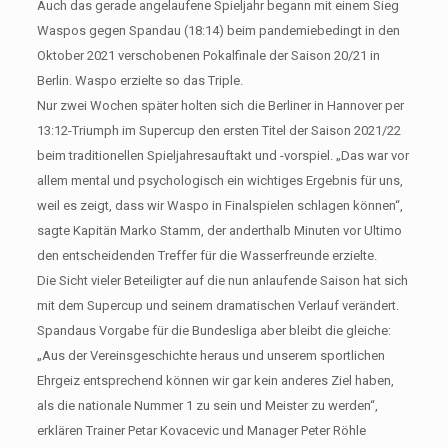
Auch das gerade angelaufene Spieljahr begann mit einem Sieg
Waspos gegen Spandau (18:14) beim pandemiebedingt in den
Oktober 2021 verschobenen Pokalfinale der Saison 20/21 in
Berlin. Waspo erzielte so das Triple.
Nur zwei Wochen später holten sich die Berliner in Hannover per
13:12-Triumph im Supercup den ersten Titel der Saison 2021/22
beim traditionellen Spieljahresauftakt und -vorspiel. „Das war vor
allem mental und psychologisch ein wichtiges Ergebnis für uns,
weil es zeigt, dass wir Waspo in Finalspielen schlagen können“,
sagte Kapitän Marko Stamm, der anderthalb Minuten vor Ultimo
den entscheidenden Treffer für die Wasserfreunde erzielte.
Die Sicht vieler Beteiligter auf die nun anlaufende Saison hat sich
mit dem Supercup und seinem dramatischen Verlauf verändert.
Spandaus Vorgabe für die Bundesliga aber bleibt die gleiche:
„Aus der Vereinsgeschichte heraus und unserem sportlichen
Ehrgeiz entsprechend können wir gar kein anderes Ziel haben,
als die nationale Nummer 1 zu sein und Meister zu werden“,
erklären Trainer Petar Kovacevic und Manager Peter Röhle