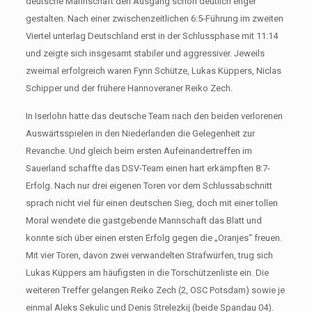
deutsche Mannschaft den Ausgang schon deutlich enger
gestalten. Nach einer zwischenzeitlichen 6:5-Führung im zweiten
Viertel unterlag Deutschland erst in der Schlussphase mit 11:14
und zeigte sich insgesamt stabiler und aggressiver. Jeweils
zweimal erfolgreich waren Fynn Schütze, Lukas Küppers, Niclas
Schipper und der frühere Hannoveraner Reiko Zech.
In Iserlohn hatte das deutsche Team nach den beiden verlorenen
Auswärtsspielen in den Niederlanden die Gelegenheit zur
Revanche. Und gleich beim ersten Aufeinandertreffen im
Sauerland schaffte das DSV-Team einen hart erkämpften 8:7-
Erfolg. Nach nur drei eigenen Toren vor dem Schlussabschnitt
sprach nicht viel für einen deutschen Sieg, doch mit einer tollen
Moral wendete die gastgebende Mannschaft das Blatt und
konnte sich über einen ersten Erfolg gegen die „Oranjes“ freuen.
Mit vier Toren, davon zwei verwandelten Strafwürfen, trug sich
Lukas Küppers am häufigsten in die Torschützenliste ein. Die
weiteren Treffer gelangen Reiko Zech (2, OSC Potsdam) sowie je
einmal Aleks Sekulic und Denis Strelezkij (beide Spandau 04).