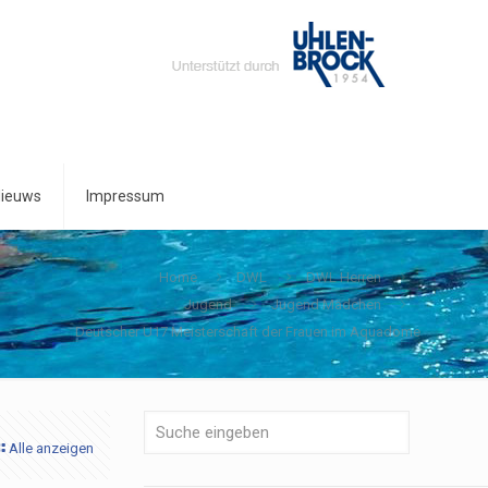
ieuws
Impressum
Home
DWL
DWL Herren
Jugend
Jugend Mädchen
Deutscher U17 Meisterschaft der Frauen im Aquadome
Alle anzeigen