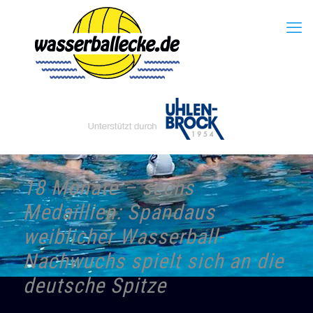
18 Monate – sechs
Medaillien: Spandaus
weiblicher Wasserball-
Nachwuchs spielt sich an die
deutsche Spitze