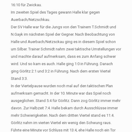
16:10 für Zwickau.
Im zweiten Spiel des Tages gewann Halle klar gegen
Auerbach/Netzschkau.
Der SV Halle war für die Jungs von den Trainern T.Schmidt und
N.Gayk im nächsten Spiel der Gegner. Nach Beobachtung von
Halle und Auerbach/Netzsckau ging es in diesem Spiel schon
um Silber. Trainer Schmidt nahm zwei taktische Umstellungen vor
und machte darauf aufmerksam, dass es zum Anfang schwer
wird. Und so kam es auch. Halle ging 1:0 in Führung. Danach
ging Görlitz 2:1 und 3:2 in Führung. Nach dem ersten Viertel
Stand 3:3.
In der Viertelpause wurden noch mal auf den taktischen Plan
aufmerksam gemacht. In der 10. Minute war das Spiel noch
ausgeglichen. Stand 5:4 für Görlitz. Dann zog Görlitz immer mehr
davon. Zur Halbzeit 7:4. Halle bekam durch Ausschlüsse immer
mehr Schwierigkeiten. Nach dem dritten Viertel stand es 11:4.
Görlitz nahm im vierten Viertel ein wenig den Schwung raus.
Führte eine Minute vor Schluss mit 13:4, ehe Halle noch ein Tor