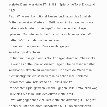
erzielte. Damit war Halle 17 min !!! im Spiel ohne Tore. Endstand
13:5.
Fazit: Wir waren konditionell besser und hatten das Spiel ab
Mitte des zweiten Viertels im Griff. Was nicht so gut war – wir
haben viele hundertprozentige Torchancen einfach liegen
gelassen. Darunter auch drei Strafwürfe nicht verwandelt. Wir
hätten 5-6 Tore mehr machen müssen.
Im vierten Spiel gewann Zwickau klar gegen
Auerbach/Netzschkau.
Im fünften Spiel ging es für Görlitz gegen Auerbach/Netzschkau.
Es war das dritte Spiel an diesem Tage für beide Mannschaften.
Auerbach/Netzschkau war nur mit 8 Sportlern da. Wenn man
nicht richtig trainiert ist, kann man da schon mal Probleme
bekommen. Am Ende stand es 30:0 für Görlitz.
Im sechsten Spiel gewann Zwickau gegen Halle. Erstaunlich war,
Halle hielt bis zum Ende des dritten Viertels mit.
Fazit: Ausgegebenes Ziel Platz 2 erreicht. Abwehr gut – Angriff
noch viel Luft nach oben. Schön war, ALLE ! Spieler erzielten