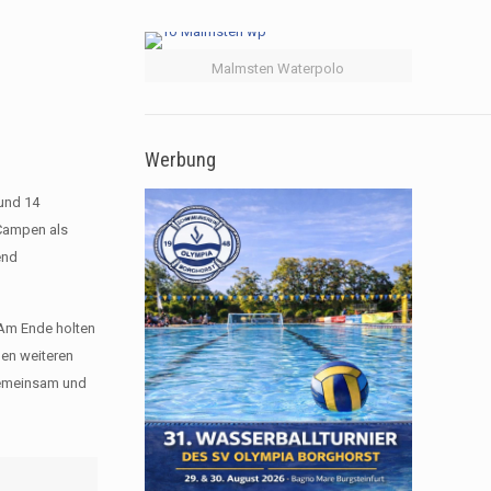
Malmsten Waterpolo
Werbung
und 14
 Campen als
end
 Am Ende holten
den weiteren
 gemeinsam und