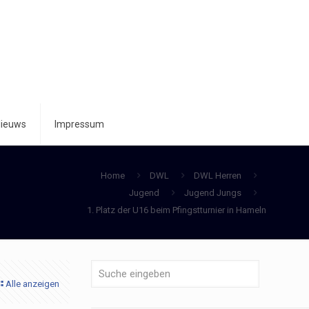
ieuws
Impressum
Home
DWL
DWL Herren
Jugend
Jugend Jungs
1. Platz der U16 beim Pfingstturnier in Hameln
Alle anzeigen