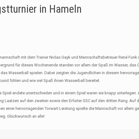
gstturnier in Hameln
annschaft mit dem Trainer Niclas Gayk und Mannschaftsbetreuer René Funk 
ordergrund für dieses Wochenende standen vor allem der Spaß im Wasser, das
as Wasserball spielen. Dabei zeigten die Jugendlichen in diesem hervorrag
bund fühlen und wie viel Spaß ihnen Wasserball bereitet.
s Spiel endete unentschieden und in einem Spiel waren sie knapp unterlegen.
ung Laatzen auf den zweiten sowie den Erfurter SSC auf den dritten Rang. Auf 
en einer hervorragenden Torwart-Leistung spielte die Mannschaft vor allem
ieg. Glückwunsch an alle!