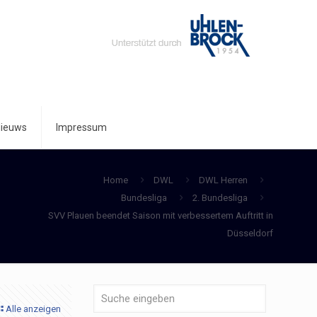
ieuws
Impressum
Home
DWL
DWL Herren
Bundesliga
2. Bundesliga
SVV Plauen beendet Saison mit verbessertem Auftritt in
Düsseldorf
Alle anzeigen