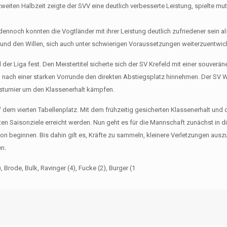
eiten Halbzeit zeigte der SVV eine deutlich verbesserte Leistung, spielte mut
ennoch konnten die Vogtländer mit ihrer Leistung deutlich zufriedener sein a
nd den Willen, sich auch unter schwierigen Voraussetzungen weiterzuentwic
er Liga fest. Den Meistertitel sicherte sich der SV Krefeld mit einer souverän
nach einer starken Vorrunde den direkten Abstiegsplatz hinnehmen. Der SV 
sturnier um den Klassenerhalt kämpfen.
uf dem vierten Tabellenplatz. Mit dem frühzeitig gesicherten Klassenerhalt und
ten Saisonziele erreicht werden. Nun geht es für die Mannschaft zunächst in d
beginnen. Bis dahin gilt es, Kräfte zu sammeln, kleinere Verletzungen ausz
en.
, Brode, Bulk, Ravinger (4), Fucke (2), Burger (1