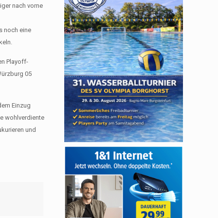
iger nach vorne
ls noch eine
keln.
en Playoff-
Würzburg 05
 dem Einzug
ie wohlverdiente
ukurieren und