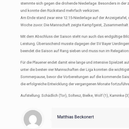
stemmte sich gegen die drohende Niederlage. Besonders in der zw
und konnte den Rückstand mehrfach verkürzen.
Am Ende stand zwar eine 12:15-Niederlage auf der Anzeigetafel, d
Woche zuvor. Die Mannschaft zeigte Kampfgeist, Zusammenhalt u
Mit dem Abschluss der Saison steht nun auch das endgültige Bild d
Leistung. Überraschend musste dagegen der SV Bayer Uerdingen 
beendet die Saison auf Rang sieben und muss nun im Relegation
Für die Plauener endet damit eine lange und intensive Spielzeit a
unter die besten vier Mannschaften der Liga konnten die wichtigs
Sommerpause, bevor die Vorbereitungen auf die kommende Saison 
die erfolgreiche Entwicklung der vergangenen Monate fortzuführ
Aufstellung: Schädlich (Tor), Soltesz, Bielke, Wolf (1), Kaminke (3)
Matthias Beckonert