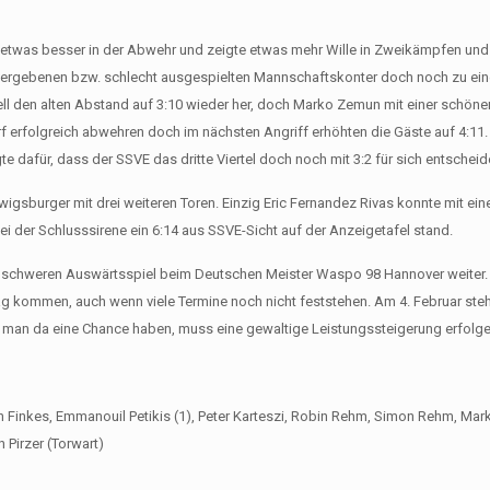
 etwas besser in der Abwehr und zeigte etwas mehr Wille in Zweikämpfen und
 vergebenen bzw. schlecht ausgespielten Mannschaftskonter doch noch zu ei
ell den alten Abstand auf 3:10 wieder her, doch Marko Zemun mit einer schö
urf erfolgreich abwehren doch im nächsten Angriff erhöhten die Gäste auf 4:11.
 dafür, dass der SSVE das dritte Viertel doch noch mit 3:2 für sich entscheid
wigsburger mit drei weiteren Toren. Einzig Eric Fernandez Rivas konnte mit e
i der Schlusssirene ein 6:14 aus SSVE-Sicht auf der Anzeigetafel stand.
em schweren Auswärtsspiel beim Deutschen Meister Waspo 98 Hannover weiter
g kommen, auch wenn viele Termine noch nicht feststehen. Am 4. Februar steh
man da eine Chance haben, muss eine gewaltige Leistungssteigerung erfolge
ntin Finkes, Emmanouil Petikis (1), Peter Karteszi, Robin Rehm, Simon Rehm, Ma
n Pirzer (Torwart)