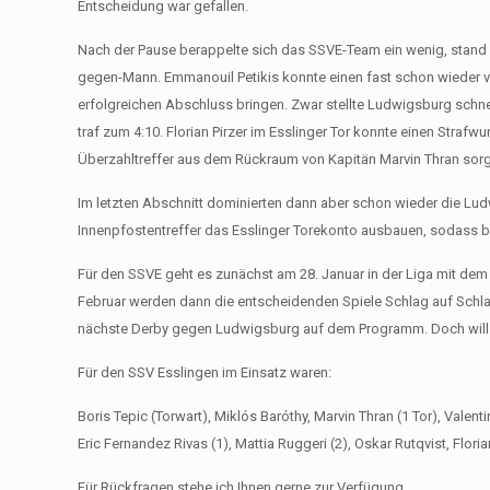
Entscheidung war gefallen.
Nach der Pause berappelte sich das SSVE-Team ein wenig, stand
gegen-Mann. Emmanouil Petikis konnte einen fast schon wieder
erfolgreichen Abschluss bringen. Zwar stellte Ludwigsburg schn
traf zum 4:10. Florian Pirzer im Esslinger Tor konnte einen Strafw
Überzahltreffer aus dem Rückraum von Kapitän Marvin Thran sorgte
Im letzten Abschnitt dominierten dann aber schon wieder die Lud
Innenpfostentreffer das Esslinger Torekonto ausbauen, sodass be
Für den SSVE geht es zunächst am 28. Januar in der Liga mit d
Februar werden dann die entscheidenden Spiele Schlag auf Schla
nächste Derby gegen Ludwigsburg auf dem Programm. Doch will 
Für den SSV Esslingen im Einsatz waren:
Boris Tepic (Torwart), Miklós Baróthy, Marvin Thran (1 Tor), Vale
Eric Fernandez Rivas (1), Mattia Ruggeri (2), Oskar Rutqvist, Floria
Für Rückfragen stehe ich Ihnen gerne zur Verfügung.