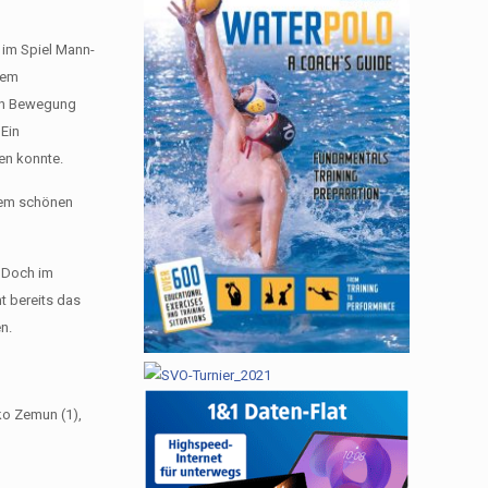
 im Spiel Mann-
nem
nen Bewegung
 Ein
en konnte.
inem schönen
. Doch im
t bereits das
n.
rko Zemun (1),