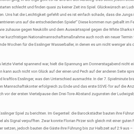
starten schlecht und finden quasi zu keiner Zeit ins Spiel. Glückwünsch an Lu
. Uns hat die Leichtigkeit gefehlt und es ist einfach schade, dass die Jungs i
ntrieren uns auf die entscheidenden Spiele!“ Diese kommen nun geballt im F
wie zuhause gegen Neukölln und dem Auswärtsspiel gegen die White Sharks
d einer kurzfristigen Nationalmannschaftsmaßnahme auch noch ein neuer Termin 
e Wochen für die Esslinger Wasserballer, in denen es um nicht weniger als 
letzte Viertel spannend war, hielt die Spannung am Donnerstagabend nicht ei
an kann auch nicht von Glück auf der einen und Pech auf der anderen Seite spr
aftlos Esslinger, was den Unterschied ausmachte. In der 7. Spielminute bra
nen Mannschaftskonter erfolgreich zu Ende und das erste SSVE-Tor auf die Anz
och vor der ersten Viertelpause den Drei-Tore-Abstand zugunsten der Ludwigs
slinger Spiel zu berichten. Im Gegenteil: die Barockstädter bauten ihre Führun
als Signal verpufften. Zwar konnte Florian Pirzer sich gleich mit einer guten
r setzen, jedoch bauten die Gäste ihre Führung bis zur Halbzeit auf 2:9 aus – 