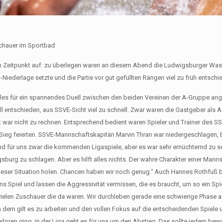
schauer im Sportbad
 Zeitpunkt auf: zu überlegen waren an diesem Abend die Ludwigsburger Wass
)-Niederlage setzte und die Partie vor gut gefüllten Rängen viel zu früh entschi
alles für ein spannendes Duell zwischen den beiden Vereinen der A-Gruppe ang
 entschieden, aus SSVE-Sicht viel zu schnell. Zwar waren die Gastgeber als A
 war nicht zu rechnen. Entsprechend bedient waren Spieler und Trainer des S
Sieg feierten. SSVE-Mannschaftskapitän Marvin Thran war niedergeschlagen, b
ind für uns zwar die kommenden Ligaspiele, aber es war sehr ernüchternd zu s
burg zu schlagen. Aber es hilft alles nichts. Der wahre Charakter einer Manns
dieser Situation holen. Chancen haben wir noch genug.“ Auch Hannes Rothfuß b
ns Spiel und lassen die Aggressivität vermissen, die es braucht, um so ein Spie
 vielen Zuschauer die da waren. Wir durchleben gerade eine schwierige Phase a
dem gilt es zu arbeiten und den vollen Fokus auf die entscheidenden Spiele
verloren ging, in der Liga geht es für uns um den Abstieg. Das sollte jedem bew