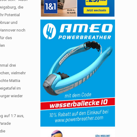
dwigsburg, die
hr Potential
ebruar und
 Hannover noch
für das
den
nmal drei
echen, vielmehr
chte Mattia
eigetafel im
burger wieder
g auf 1:7 aus,
 Parade
die