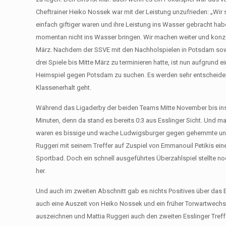
Cheftrainer Heiko Nossek war mit der Leistung unzufrieden: „Wir 
einfach giftiger waren und ihre Leistung ins Wasser gebracht haben
momentan nicht ins Wasser bringen. Wir machen weiter und konze
März. Nachdem der SSVE mit den Nachholspielen in Potsdam so
drei Spiele bis Mitte März zu terminieren hatte, ist nun aufgrun
Heimspiel gegen Potsdam zu suchen. Es werden sehr entscheidend
Klassenerhalt geht.
Während das Ligaderby der beiden Teams Mitte November bis ins 
Minuten, denn da stand es bereits 0:3 aus Esslinger Sicht. Und m
waren es bissige und wache Ludwigsburger gegen gehemmte und kr
Ruggeri mit seinem Treffer auf Zuspiel von Emmanouil Petikis ei
Sportbad. Doch ein schnell ausgeführtes Überzahlspiel stellte n
her.
Und auch im zweiten Abschnitt gab es nichts Positives über das Es
auch eine Auszeit von Heiko Nossek und ein früher Torwartwechsel 
auszeichnen und Mattia Ruggeri auch den zweiten Esslinger Treffe