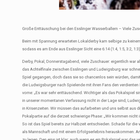
Große Enttäuschung bei den Esslinger Wasserballern – Viele Zu
Beim mit Spannung erwarteten Lokalderby kam selbige zu keinem
sodass es am Ende aus Esslinger Sicht eine 6:14 (1:4, 1:5, 3:2, 1:3
Derby, Pokal, Donnerstagabend, viele Zuschauer: eigentlich war 
das Achtelfinale zwischen Esslingen und Ludwigsburg war schnell
Spiel gegangen, doch dass sie so chancenlos sein würden, damit
die Ludwigsburger nach Spielende mit ihren Fans den verdienten 
vorne: „Es war sehr enttäuschend. Wichtiger als das Pokalspiel s
in unserer momentanen Verfassung nicht in der Lage sind, Ludwigs
in Krisenzeiten. Wir müssen das aufarbeiten und uns selbst aus 
Pokalpartie auf die derzeit schwierige Phase: „Wir kommen nicht i
So ist das Spiel bereits zur Halbzeit entschieden. Schade für die
als Mannschaft und mit einem Erfolgserlebnis herauskommen. An 
zu legen. Den eins ist klar: auch wenn es ein Pokalspiel war das 