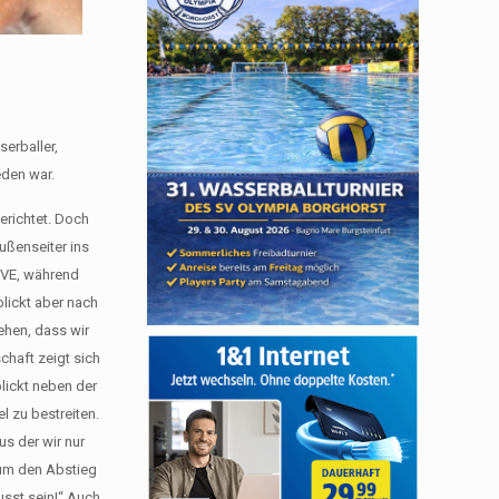
erballer,
eden war.
erichtet. Doch
ußenseiter ins
SVE, während
lickt aber nach
ehen, dass wir
chaft zeigt sich
lickt neben der
l zu bestreiten.
us der wir nur
 um den Abstieg
usst sein!“ Auch