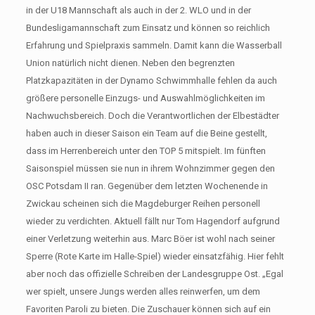
in der U18 Mannschaft als auch in der 2. WLO und in der
Bundesligamannschaft zum Einsatz und können so reichlich
Erfahrung und Spielpraxis sammeln. Damit kann die Wasserball
Union natürlich nicht dienen. Neben den begrenzten
Platzkapazitäten in der Dynamo Schwimmhalle fehlen da auch
größere personelle Einzugs- und Auswahlmöglichkeiten im
Nachwuchsbereich. Doch die Verantwortlichen der Elbestädter
haben auch in dieser Saison ein Team auf die Beine gestellt,
dass im Herrenbereich unter den TOP 5 mitspielt. Im fünften
Saisonspiel müssen sie nun in ihrem Wohnzimmer gegen den
OSC Potsdam II ran. Gegenüber dem letzten Wochenende in
Zwickau scheinen sich die Magdeburger Reihen personell
wieder zu verdichten. Aktuell fällt nur Tom Hagendorf aufgrund
einer Verletzung weiterhin aus. Marc Böer ist wohl nach seiner
Sperre (Rote Karte im Halle-Spiel) wieder einsatzfähig. Hier fehlt
aber noch das offizielle Schreiben der Landesgruppe Ost. „Egal
wer spielt, unsere Jungs werden alles reinwerfen, um dem
Favoriten Paroli zu bieten. Die Zuschauer können sich auf ein