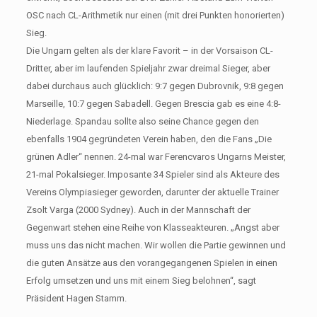
OSC nach CL-Arithmetik nur einen (mit drei Punkten honorierten)
Sieg.
Die Ungarn gelten als der klare Favorit – in der Vorsaison CL-
Dritter, aber im laufenden Spieljahr zwar dreimal Sieger, aber
dabei durchaus auch glücklich: 9:7 gegen Dubrovnik, 9:8 gegen
Marseille, 10:7 gegen Sabadell. Gegen Brescia gab es eine 4:8-
Niederlage. Spandau sollte also seine Chance gegen den
ebenfalls 1904 gegründeten Verein haben, den die Fans „Die
grünen Adler“ nennen. 24-mal war Ferencvaros Ungarns Meister,
21-mal Pokalsieger. Imposante 34 Spieler sind als Akteure des
Vereins Olympiasieger geworden, darunter der aktuelle Trainer
Zsolt Varga (2000 Sydney). Auch in der Mannschaft der
Gegenwart stehen eine Reihe von Klasseakteuren. „Angst aber
muss uns das nicht machen. Wir wollen die Partie gewinnen und
die guten Ansätze aus den vorangegangenen Spielen in einen
Erfolg umsetzen und uns mit einem Sieg belohnen“, sagt
Präsident Hagen Stamm.