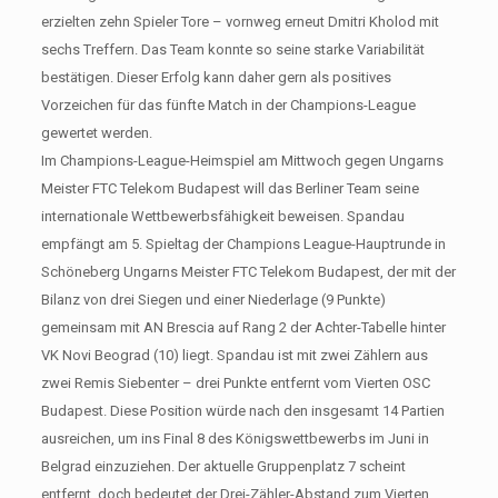
erzielten zehn Spieler Tore – vornweg erneut Dmitri Kholod mit
sechs Treffern. Das Team konnte so seine starke Variabilität
bestätigen. Dieser Erfolg kann daher gern als positives
Vorzeichen für das fünfte Match in der Champions-League
gewertet werden.
Im Champions-League-Heimspiel am Mittwoch gegen Ungarns
Meister FTC Telekom Budapest will das Berliner Team seine
internationale Wettbewerbsfähigkeit beweisen. Spandau
empfängt am 5. Spieltag der Champions League-Hauptrunde in
Schöneberg Ungarns Meister FTC Telekom Budapest, der mit der
Bilanz von drei Siegen und einer Niederlage (9 Punkte)
gemeinsam mit AN Brescia auf Rang 2 der Achter-Tabelle hinter
VK Novi Beograd (10) liegt. Spandau ist mit zwei Zählern aus
zwei Remis Siebenter – drei Punkte entfernt vom Vierten OSC
Budapest. Diese Position würde nach den insgesamt 14 Partien
ausreichen, um ins Final 8 des Königswettbewerbs im Juni in
Belgrad einzuziehen. Der aktuelle Gruppenplatz 7 scheint
entfernt, doch bedeutet der Drei-Zähler-Abstand zum Vierten