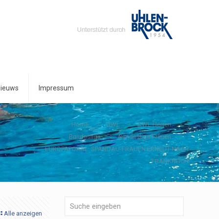
ieuws
Impressum
Home
DWL
DWL Herren
Bundesliga
Bundesliga-Frauen
EUROPAPOKAL: SPANDAU-FRAUEN ERNEUT NACH
FRANKREICH
Alle anzeigen