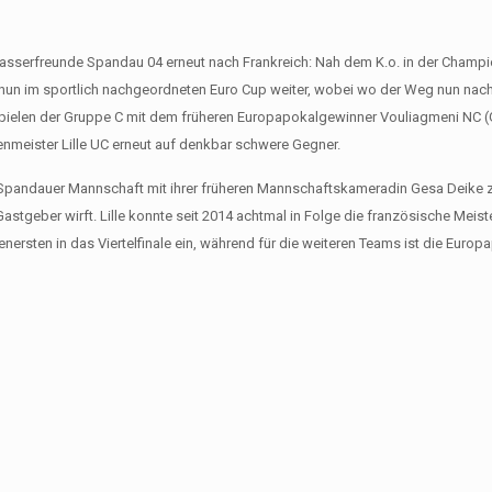
Wasserfreunde Spandau 04 erneut nach Frankreich: Nah dem K.o. in der Champ
n nun im sportlich nachgeordneten Euro Cup weiter, wobei wo der Weg nun nach 
en Spielen der Gruppe C mit dem früheren Europapokalgewinner Vouliagmeni NC (
nmeister Lille UC erneut auf denkbar schwere Gegner.
te Spandauer Mannschaft mit ihrer früheren Mannschaftskameradin Gesa Deike
Gastgeber wirft. Lille konnte seit 2014 achtmal in Folge die französische Meist
penersten in das Viertelfinale ein, während für die weiteren Teams ist die Euro