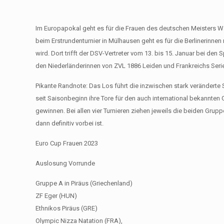
Im Europapokal geht es für die Frauen des deutschen Meisters 
beim Erstrundenturnier in Mülhausen geht es für die Berlinerinne
wird. Dort trifft der DSV-Vertreter vom 13. bis 15. Januar bei d
den Niederländerinnen von ZVL 1886 Leiden und Frankreichs Serie
Pikante Randnote: Das Los führt die inzwischen stark veränder
seit Saisonbeginn ihre Tore für den auch international bekannten 
gewinnen. Bei allen vier Turnieren ziehen jeweils die beiden Grup
dann definitiv vorbei ist.
Euro Cup Frauen 2023
Auslosung Vorrunde
Gruppe A in Piräus (Griechenland)
ZF Eger (HUN)
Ethnikos Piräus (GRE)
Olympic Nizza Natation (FRA),