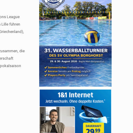
ions League
Lille führen
Griechenland),
 zusammen, die
erschaft
papokalsaison