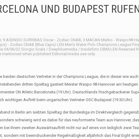
RCELONA UND BUDAPEST RUFE
, 9 ASENSIO SURRIBAS Oscar - Zodiac CNAB, 3 MACAN Marko - Waspo98 Han
aps) - Zodiac CNAB (Blue Caps) LEN Men's Water Polo Champions League Fina
erbia 04/06/22 Giorgio Scala / Deepbluemedia / Insidefoto DBM/LEN Reserved R
 mentioned when published Editorial/media use only
e beiden deutschen Vertreter in der Champions League, die in dieser wie auch 
stehenden dritten Spieltag gastiert Meister Waspo 98 Hannover am heutige
nmeister CN Atletic Barceloneta (19 Uhr). Deutschlands frischgebackener Su
 wichtigen Auftritt beim ungarischen Vertreter OSC Budapest (19.30 Uhr).
nd in Berlin am siebten Spieltag der Bundesliga im Direktvergleich gegenüb
sonders schwierig wird es dabei für das neuformierte Team aus Hannover, das 
 bei ihrem zweiten Auswärtsauftritt nicht nur auf eines von lediglich zwei Te
t, sondern mit beeindruckender Regelmäßigkeit alljährlich das Final Eight errei