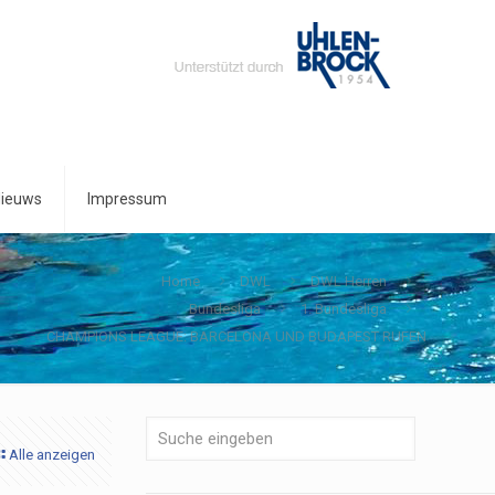
ieuws
Impressum
Home
DWL
DWL Herren
Bundesliga
1. Bundesliga
CHAMPIONS LEAGUE: BARCELONA UND BUDAPEST RUFEN
Alle anzeigen