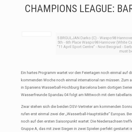
CHAMPIONS LEAGUE: BA
5 BRGULJAN Darko (C) - Waspo98 Hannover
5th - 6th Place Waspo98 Hannover (White C
“11 April Sport Centre” - Novi Beograd - S
must be
Ein hartes Programm wartet vor den Feiertagen noch einmal auf di
kommenden Woche noch einmal international ran müssen. Zum an
in Spaniens Wasserball-Hochburg Barcelona beim dortigen Serie
Wasserfreunde Spandau 04 folgt am Mittwoch mit dem tabellarisch
Zwar stehen sich die beiden DSV-Vertreter am kommenden Sonnabe
rufen erst einmal zwei der „Wasserball-Hauptstädte“ Europas. Be
noch auf den ersten Saisonpunkt wartet: Die Niedersachsen treffen
Gruppe A, das mit zwei Siegen in zwei Spielen perfekt gestartet is