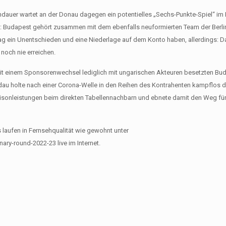
andauer wartet an der Donau dagegen ein potentielles „Sechs-Punkte-Spiel“ i
: Budapest gehört zusammen mit dem ebenfalls neuformierten Team der Berlin
ag ein Unentschieden und eine Niederlage auf dem Konto haben, allerdings: Da
noch nie erreichen.
seit einem Sponsorenwechsel lediglich mit ungarischen Akteuren besetzten Bu
au holte nach einer Corona-Welle in den Reihen des Kontrahenten kampflos dr
Saisonleistungen beim direkten Tabellennachbarn und ebnete damit den Weg fü
s laufen in Fernsehqualität wie gewohnt unter
ary-round-2022-23 live im Internet.