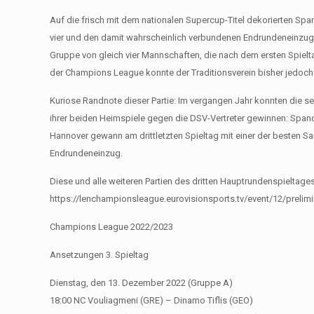
Auf die frisch mit dem nationalen Supercup-Titel dekorierten Sp
vier und den damit wahrscheinlich verbundenen Endrundeneinzug
Gruppe von gleich vier Mannschaften, die nach dem ersten Spielt
der Champions League konnte der Traditionsverein bisher jedoch 
Kuriose Randnote dieser Partie: Im vergangen Jahr konnten die 
ihrer beiden Heimspiele gegen die DSV-Vertreter gewinnen: Spand
Hannover gewann am drittletzten Spieltag mit einer der besten 
Endrundeneinzug.
Diese und alle weiteren Partien des dritten Hauptrundenspieltage
https://lenchampionsleague.eurovisionsports.tv/event/12/prelimin
Champions League 2022/2023
Ansetzungen 3. Spieltag
Dienstag, den 13. Dezember 2022 (Gruppe A)
18:00 NC Vouliagmeni (GRE) – Dinamo Tiflis (GEO)