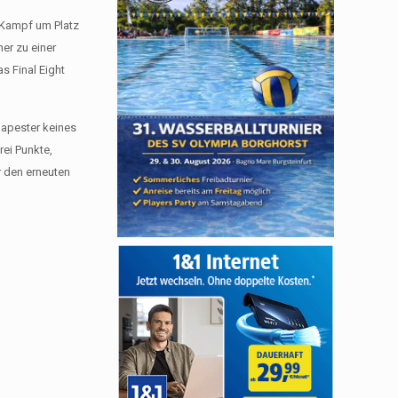
m Kampf um Platz
er zu einer
s Final Eight
dapester keines
ei Punkte,
r den erneuten