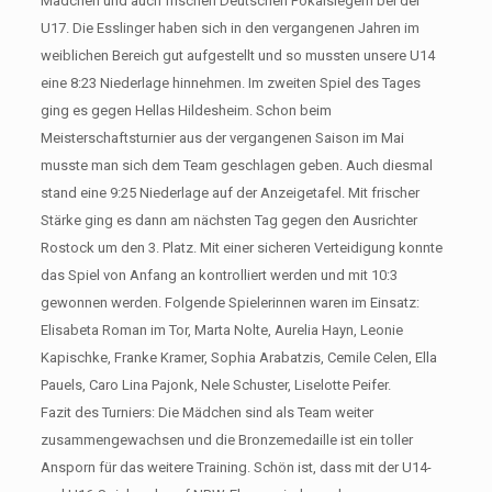
Mädchen und auch frischen Deutschen Pokalsiegern bei der
U17. Die Esslinger haben sich in den vergangenen Jahren im
weiblichen Bereich gut aufgestellt und so mussten unsere U14
eine 8:23 Niederlage hinnehmen. Im zweiten Spiel des Tages
ging es gegen Hellas Hildesheim. Schon beim
Meisterschaftsturnier aus der vergangenen Saison im Mai
musste man sich dem Team geschlagen geben. Auch diesmal
stand eine 9:25 Niederlage auf der Anzeigetafel. Mit frischer
Stärke ging es dann am nächsten Tag gegen den Ausrichter
Rostock um den 3. Platz. Mit einer sicheren Verteidigung konnte
das Spiel von Anfang an kontrolliert werden und mit 10:3
gewonnen werden. Folgende Spielerinnen waren im Einsatz:
Elisabeta Roman im Tor, Marta Nolte, Aurelia Hayn, Leonie
Kapischke, Franke Kramer, Sophia Arabatzis, Cemile Celen, Ella
Pauels, Caro Lina Pajonk, Nele Schuster, Liselotte Peifer.
Fazit des Turniers: Die Mädchen sind als Team weiter
zusammengewachsen und die Bronzemedaille ist ein toller
Ansporn für das weitere Training. Schön ist, dass mit der U14-