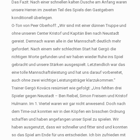
Das Fazit: Nach einer schnellen kalten Dusche am Anfang waren
unsere Herren im zweiten Teil des Spiels den Gastgebern
konditionell überlegen.
O-Ton von Peer Oberhoff: „Wir sind mit einer dünnen Truppe und
ohne unseren Center Kristof und Kapitän Ben nach Neustadt
gereist. Demnach waren alle in der Mannschaft deutlich mehr
gefordert. Nach einem sehr schlechten Start hat Gergö die
richtigen Worte gefunden und wir haben wieder Ruhe ins Spiel
gebracht und unsere Stärken ausgespielt. Letztendlich war das
eine tolle Mannschaftsleistung und hat uns darauf vorbereitet,
auch ohne zwei wichtige Leistungsträger klarzukommen.“
Trainer Gergö Kovács resümiert wie gefolgt: „Uns fehlten drei
Spieler gegen Neustadt – Ben Reibel, Simon Freisem und Kristof
Hulmann. Im 1. Viertel waren wir gar nicht anwesend. Doch nach
dem Time-out konnten wir in den Köpfen ein bisschen Ordnung
schaffen und haben angefangen unser Spiel zu spielen. Wir
haben ausgenutzt, dass wir schneller und fitter sind und konnten
so das Spiel am Ende für uns entscheiden. Ich bin zufrieden mit