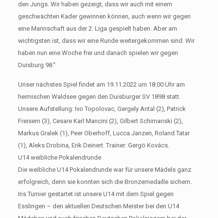
den Jungs. Wir haben gezeigt, dass wir auch mit einem
geschwächten Kader gewinnen können, auch wenn wir gegen
eine Mannschaft aus der 2. Liga gespielt haben. Aber am
wichtigsten ist, dass wir eine Runde weitergekommen sind. Wir
haben nun eine Woche frei und danach spielen wir gegen
Duisburg 98.“
Unser nächstes Spiel findet am 19.11.2022 um 18:00 Uhr am
heimischen Waldsee gegen den Duisburger SV 1898 statt.
Unsere Aufstellung: Ivo Topolovac, Gergely Antal (2), Patrick
Freisem (3), Cesare Karl Mancini (2), Gilbert Schimanski (2),
Markus Gralek (1), Peer Oberhoff, Lucca Janzen, Roland Tatar
(1), Aleks Drobina, Erik Deinert. Trainer: Gergö Kovács.
U14 weibliche Pokalendrunde
Die weibliche U14 Pokalendrunde war für unsere Mädels ganz
erfolgreich, denn sie konnten sich die Bronzemedaille sichern.
Ins Turnier gestartet ist unsere U14 mit dem Spiel gegen
Esslingen – den aktuellen Deutschen Meister bei den U14