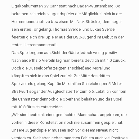
Ligakonkurrenten SV Cannstatt nach Baden-Württemberg. So
bekamen zahlreiche Jugendspieler die Möglichkeit sich in der
Herrenmannschaft zu beweisen. Mit Nick Ströcker, dem sogar
sein erstes Tor gelang, Thomas Sverdel und Lukas Sverdel
feierten gleich drei Spieler aus der DSC-Jugend ihr Debut in der
ersten Herrenmannschaft.
Das Spiel begann aus Sicht der Gäste jedoch wenig positiv.
Nach anderthalb Vierteln lag man bereits deutlich mit 4:0 zurück.
Doch die Düsseldorfer zeigten anschließend Moral und
kämpften sich in das Spiel zurück. Zur Mitte des dritten
Spielviertels gelang Kapitän Maximilian Schleicher per 5-Meter-
Strafwurf sogar der Ausgleichstreffer zum 6:6. Letztlich konnten
die Cannstatter dennoch die Oberhand behalten und das Spiel
mit 10:8 für sich entscheiden.
„Wir sind heute mit einer gemischten Mannschaft angetreten, die
vorher in dieser Konstellation noch nie zusammen gespielt hat.
Unsere Jugendspieler müssen sich vor diesem Niveau nicht
verstecken. Sie haben neben manchen Fehlern auch viel Positives