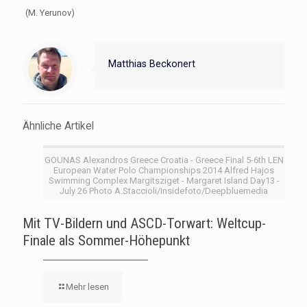
(M. Yerunov)
Matthias Beckonert
Ähnliche Artikel
GOUNAS Alexandros Greece Croatia - Greece Final 5-6th LEN
European Water Polo Championships 2014 Alfred Hajos
Swimming Complex Margitsziget - Margaret Island Day13 -
July 26 Photo A.Staccioli/Insidefoto/Deepbluemedia
Mit TV-Bildern und ASCD-Torwart: Weltcup-
Finale als Sommer-Höhepunkt
Mehr lesen