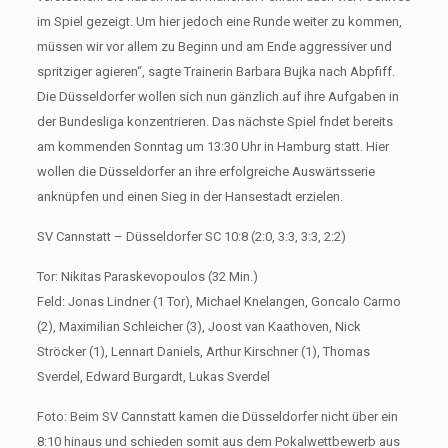
im Spiel gezeigt. Um hier jedoch eine Runde weiter zu kommen,
müssen wir vor allem zu Beginn und am Ende aggressiver und
spritziger agieren“, sagte Trainerin Barbara Bujka nach Abpfiff.
Die Düsseldorfer wollen sich nun gänzlich auf ihre Aufgaben in
der Bundesliga konzentrieren. Das nächste Spiel fndet bereits
am kommenden Sonntag um 13:30 Uhr in Hamburg statt. Hier
wollen die Düsseldorfer an ihre erfolgreiche Auswärtsserie
anknüpfen und einen Sieg in der Hansestadt erzielen.
SV Cannstatt – Düsseldorfer SC 10:8 (2:0, 3:3, 3:3, 2:2)
Tor: Nikitas Paraskevopoulos (32 Min.)
Feld: Jonas Lindner (1 Tor), Michael Knelangen, Goncalo Carmo
(2), Maximilian Schleicher (3), Joost van Kaathoven, Nick
Ströcker (1), Lennart Daniels, Arthur Kirschner (1), Thomas
Sverdel, Edward Burgardt, Lukas Sverdel
Foto: Beim SV Cannstatt kamen die Düsseldorfer nicht über ein
8:10 hinaus und schieden somit aus dem Pokalwettbewerb aus