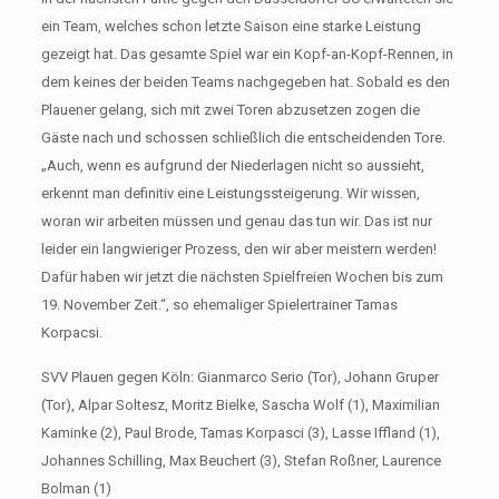
ein Team, welches schon letzte Saison eine starke Leistung
gezeigt hat. Das gesamte Spiel war ein Kopf-an-Kopf-Rennen, in
dem keines der beiden Teams nachgegeben hat. Sobald es den
Plauener gelang, sich mit zwei Toren abzusetzen zogen die
Gäste nach und schossen schließlich die entscheidenden Tore.
„Auch, wenn es aufgrund der Niederlagen nicht so aussieht,
erkennt man definitiv eine Leistungssteigerung. Wir wissen,
woran wir arbeiten müssen und genau das tun wir. Das ist nur
leider ein langwieriger Prozess, den wir aber meistern werden!
Dafür haben wir jetzt die nächsten Spielfreien Wochen bis zum
19. November Zeit.“, so ehemaliger Spielertrainer Tamas
Korpacsi.
SVV Plauen gegen Köln: Gianmarco Serio (Tor), Johann Gruper
(Tor), Alpar Soltesz, Moritz Bielke, Sascha Wolf (1), Maximilian
Kaminke (2), Paul Brode, Tamas Korpasci (3), Lasse Iffland (1),
Johannes Schilling, Max Beuchert (3), Stefan Roßner, Laurence
Bolman (1)