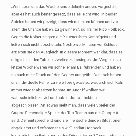
„Wir haben uns das Wochenende definitiv anders vorgestellt,
aber es hat auch keiner gesagt, dass es leicht wird. In beiden
Spielen haben wir gezeigt, dass wir mithalten können und vor
allem die Chance haben, zu gewinnen.“, so Trainer Rico Horlbeck.
Gegen die Kölner zeigten die Plauener ihren Kampfgeist und
ließen sich nicht abschütteln. Noch zwei Minuten vor Schluss
erzielten sie den Ausgleich. In diesem Moment war klar, dass es
möglich ist, den Tabellenzweiten zu besiegen. „Im Vergleich zu
letzter Woche waren wir schneller am Ballführenden und haben
so auch mehr Druck auf den Gegner ausgeübt. Dennoch haben
uns individuelle Fehler zu viele Tore gekostet, wodurch sich Köln
immer wieder absetzen konnte. Im Angriff wollten wir
wahrscheinlich zu viel und haben dort oft hektisch
abgeschlossen. An sowas sieht man, dass viele Spieler der
Gruppe B ehemalige Spieler der Top-Teams aus der Gruppe A
sind. Dementsprechend sind sie in entscheidenden Situationen
abgeklärter und erfahrener als wir.“, erklärt Horlbeck.
In der nächsten Partie gegen den Düsseldorfer SC erwarteten sie