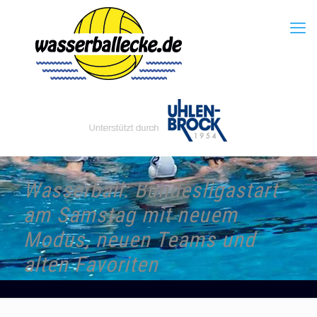
Wasserball: Bundesligastart
am Samstag mit neuem
Modus, neuen Teams und
alten Favoriten