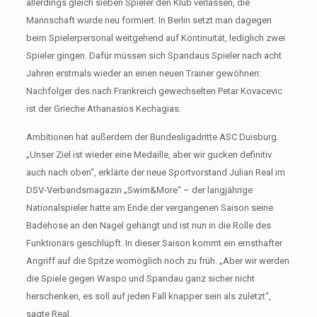
allerdings gleich sieben Spieler den Klub verlassen, die
Mannschaft wurde neu formiert. In Berlin setzt man dagegen
beim Spielerpersonal weitgehend auf Kontinuität, lediglich zwei
Spieler gingen. Dafür müssen sich Spandaus Spieler nach acht
Jahren erstmals wieder an einen neuen Trainer gewöhnen:
Nachfolger des nach Frankreich gewechselten Petar Kovacevic
ist der Grieche Athanasios Kechagias.
Ambitionen hat außerdem der Bundesligadritte ASC Duisburg.
„Unser Ziel ist wieder eine Medaille, aber wir gucken definitiv
auch nach oben“, erklärte der neue Sportvorstand Julian Real im
DSV-Verbandsmagazin „Swim&More“ – der langjährige
Nationalspieler hatte am Ende der vergangenen Saison seine
Badehose an den Nagel gehängt und ist nun in die Rolle des
Funktionärs geschlüpft. In dieser Saison kommt ein ernsthafter
Angriff auf die Spitze womöglich noch zu früh. „Aber wir werden
die Spiele gegen Waspo und Spandau ganz sicher nicht
herschenken, es soll auf jeden Fall knapper sein als zuletzt“,
sagte Real.