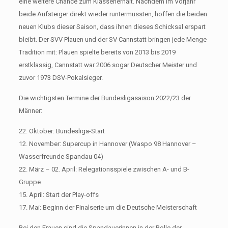
eine weitere Chance zum Klassenerhalt. Nachdem im Vorjahr
beide Aufsteiger direkt wieder runtermussten, hoffen die beiden
neuen Klubs dieser Saison, dass ihnen dieses Schicksal erspart
bleibt. Der SVV Plauen und der SV Cannstatt bringen jede Menge
Tradition mit: Plauen spielte bereits von 2013 bis 2019
erstklassig, Cannstatt war 2006 sogar Deutscher Meister und
zuvor 1973 DSV-Pokalsieger.
Die wichtigsten Termine der Bundesligasaison 2022/23 der
Männer:
22. Oktober: Bundesliga-Start
12. November: Supercup in Hannover (Waspo 98 Hannover –
Wasserfreunde Spandau 04)
22. März – 02. April: Relegationsspiele zwischen A- und B-
Gruppe
15. April: Start der Play-offs
17. Mai: Beginn der Finalserie um die Deutsche Meisterschaft
Bei den Frauen sind die Spandauerinnen in der Rolle der